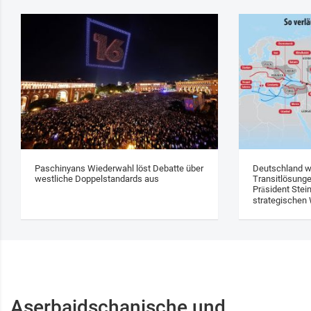
Paschinyans Wiederwahl löst Debatte über
Deutschland w
westliche Doppelstandards aus
Transitlösung
Präsident Stei
strategischen 
Aserbaidschanische und