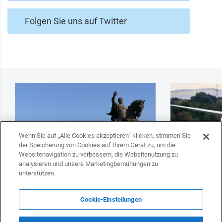
Folgen Sie uns auf Twitter
Wenn Sie auf „Alle Cookies akzeptieren“ klicken, stimmen Sie
der Speicherung von Cookies auf Ihrem Gerät zu, um die
Websitenavigation zu verbessern, die Websitenutzung zu
analysieren und unsere Marketingbemühungen zu
unterstützen.
Qatar Airways hat sich mit dem
Turkish Airlin
Cookie-Einstellungen
touristischen Potenzial Usbekistans
wieder auf
vertraut gemacht