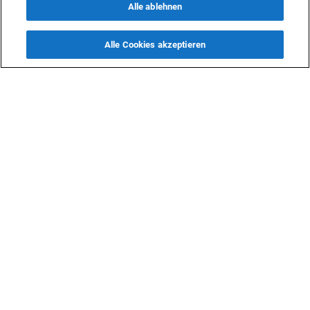
Alle ablehnen
Alle Cookies akzeptieren
KONTAKTE
info@dasfazit.at
Datenschutzerklärung
Impressum und Informationen