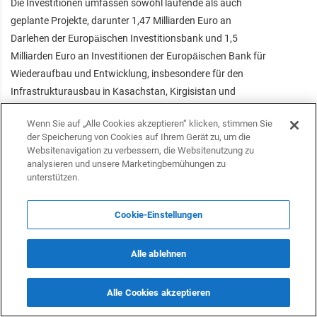
Die Investitionen umfassen sowohl laufende als auch
geplante Projekte, darunter 1,47 Milliarden Euro an
Darlehen der Europäischen Investitionsbank und 1,5
Milliarden Euro an Investitionen der Europäischen Bank für
Wiederaufbau und Entwicklung, insbesondere für den
Infrastrukturausbau in Kasachstan, Kirgisistan und
Usbekistan. Dieser strategische Schritt unterstreicht das
Wenn Sie auf „Alle Cookies akzeptieren“ klicken, stimmen Sie
Engagement der EU, Handelsrouten zu diversifizieren und
der Speicherung von Cookies auf Ihrem Gerät zu, um die
die Abhängigkeit von traditionellen Korridoren durch
Websitenavigation zu verbessern, die Websitenutzung zu
Russland zu verringern.
analysieren und unsere Marketingbemühungen zu
unterstützen.
Für Deutschland, Europas größte Volkswirtschaft und einer
der weltweit führenden Exporteure, ist der Zugang zu den
Cookie-Einstellungen
asiatischen Märkten von entscheidender Bedeutung. Da
traditionelle Routen immer weniger rentabel werden, wird
Alle ablehnen
der Mittlere Korridor schnell zu einer strategischen
Notwendigkeit. Er bietet deutschen Unternehmen einen
Alle Cookies akzeptieren
sicheren und effizienten Weg nach Zentralasien, China und
anderen wichtigen Märkten im Osten.