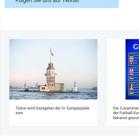
Folgen Sie uns auf Twitter
Türkei wird Gastgeber der IV. Europaspiele
Die Zusammens
sein
der Fußball-Eu
bekannt gewo