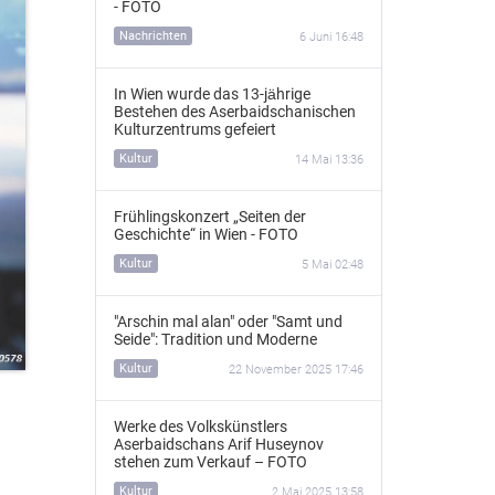
- FOTO
Nachrichten
6 Juni 16:48
In Wien wurde das 13‑jährige
Bestehen des Aserbaidschanischen
Kulturzentrums gefeiert
Kultur
14 Mai 13:36
Frühlingskonzert „Seiten der
Geschichte“ in Wien - FOTO
Kultur
5 Mai 02:48
"Arschin mal alan" oder "Samt und
Seide": Tradition und Moderne
Kultur
22 November 2025 17:46
Werke des Volkskünstlers
Aserbaidschans Arif Huseynov
stehen zum Verkauf – FOTO
Kultur
2 Mai 2025 13:58