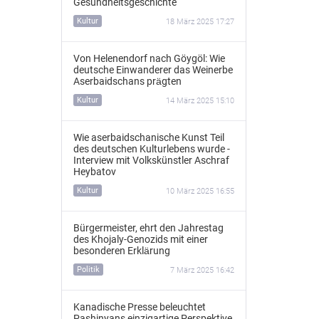
Gesundheitsgeschichte
Kultur
18 März 2025 17:27
Von Helenendorf nach Göygöl: Wie
deutsche Einwanderer das Weinerbe
Aserbaidschans prägten
Kultur
14 März 2025 15:10
Wie aserbaidschanische Kunst Teil
des deutschen Kulturlebens wurde -
Interview mit Volkskünstler Aschraf
Heybatov
Kultur
10 März 2025 16:55
Bürgermeister, ehrt den Jahrestag
des Khojaly-Genozids mit einer
besonderen Erklärung
Politik
7 März 2025 16:42
Kanadische Presse beleuchtet
Pashinyans einzigartige Perspektive