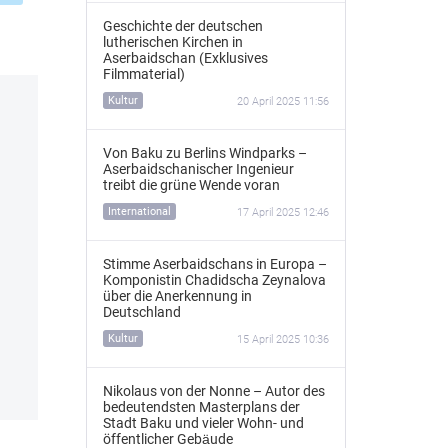
Geschichte der deutschen
lutherischen Kirchen in
Aserbaidschan (Exklusives
Filmmaterial)
Kultur
20 April 2025 11:56
Von Baku zu Berlins Windparks –
Aserbaidschanischer Ingenieur
treibt die grüne Wende voran
International
17 April 2025 12:46
Stimme Aserbaidschans in Europa –
Komponistin Chadidscha Zeynalova
über die Anerkennung in
Deutschland
Kultur
15 April 2025 10:36
Nikolaus von der Nonne – Autor des
bedeutendsten Masterplans der
Stadt Baku und vieler Wohn- und
öffentlicher Gebäude