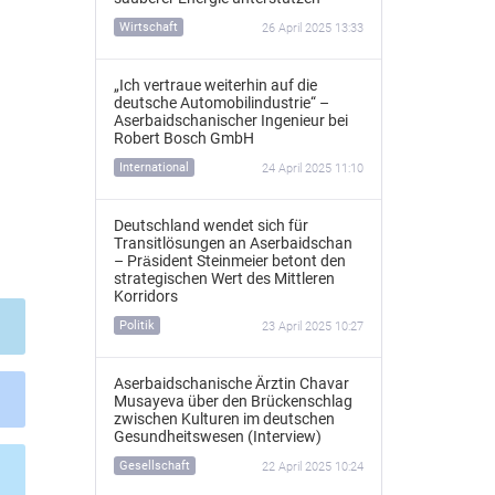
Wirtschaft
26 April 2025 13:33
„Ich vertraue weiterhin auf die
deutsche Automobilindustrie“ –
Aserbaidschanischer Ingenieur bei
Robert Bosch GmbH
International
24 April 2025 11:10
Deutschland wendet sich für
Transitlösungen an Aserbaidschan
– Präsident Steinmeier betont den
strategischen Wert des Mittleren
Korridors
Politik
23 April 2025 10:27
Aserbaidschanische Ärztin Chavar
Musayeva über den Brückenschlag
zwischen Kulturen im deutschen
Gesundheitswesen (Interview)
Gesellschaft
22 April 2025 10:24