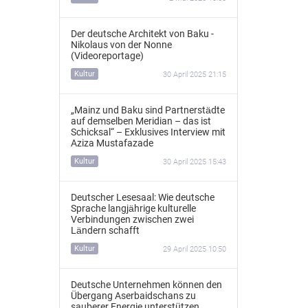
Der deutsche Architekt von Baku -
Nikolaus von der Nonne
(Videoreportage)
Kultur
30 April 2025 21:15
„Mainz und Baku sind Partnerstädte
auf demselben Meridian – das ist
Schicksal“ – Exklusives Interview mit
Aziza Mustafazade
Kultur
30 April 2025 15:43
Deutscher Lesesaal: Wie deutsche
Sprache langjährige kulturelle
Verbindungen zwischen zwei
Ländern schafft
Kultur
29 April 2025 10:50
Deutsche Unternehmen können den
Übergang Aserbaidschans zu
sauberer Energie unterstützen