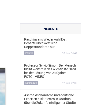
NEUESTE
Paschinyans Wiederwahl löst
Debatte über westliche
Doppelstandards aus
Politik
18 Juni 16:42
Professor Sylvio Simon: Der Mensch
bleibt weiterhin das wichtigste Glied
bei der Lösung von Aufgaben -
FOTO - VIDEO
Kaukasus
12 Juni 22:00
Aserbaidschanische und deutsche
Experten diskutierten in Cottbus
über die Zukunft intelligenter Städte