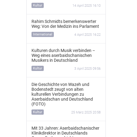
Kultur
14 April 2025 16:10
Rahim Schmidts bemerkenswerter
Weg: Von der Medizin ins Parlament
International
4 April 2025 16:22
Kulturen durch Musik verbinden –
Weg eines aserbaidschanischen
Musikers in Deutschland
Kultur
3 April 2025 09:56
Die Geschichte von Wazeh und
Bodenstedt zeugt von alten
kulturellen Verbindungen zu
Aserbaidschan und Deutschland
(FOTO)
Kultur
25 März 2025 20:58
Mit 33 Jahren: Aserbaidschanischer
Klinikdirektor in Deutschlands