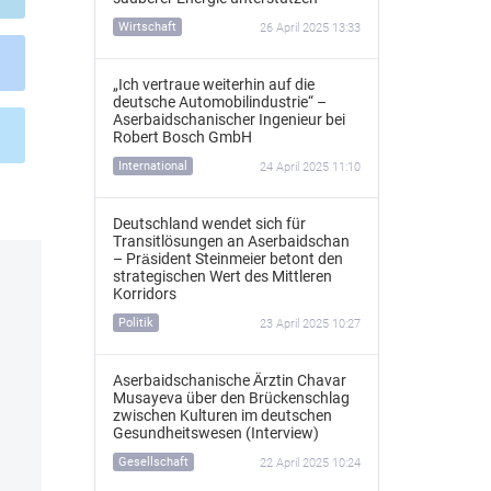
Wirtschaft
26 April 2025 13:33
„Ich vertraue weiterhin auf die
deutsche Automobilindustrie“ –
Aserbaidschanischer Ingenieur bei
Robert Bosch GmbH
International
24 April 2025 11:10
Deutschland wendet sich für
Transitlösungen an Aserbaidschan
– Präsident Steinmeier betont den
strategischen Wert des Mittleren
Korridors
Politik
23 April 2025 10:27
Aserbaidschanische Ärztin Chavar
Musayeva über den Brückenschlag
zwischen Kulturen im deutschen
Gesundheitswesen (Interview)
Gesellschaft
22 April 2025 10:24