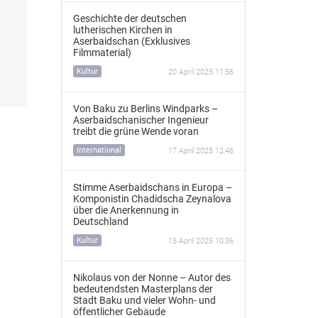
Geschichte der deutschen
lutherischen Kirchen in
Aserbaidschan (Exklusives
Filmmaterial)
Kultur
20 April 2025 11:56
Von Baku zu Berlins Windparks –
Aserbaidschanischer Ingenieur
treibt die grüne Wende voran
International
17 April 2025 12:46
Stimme Aserbaidschans in Europa –
Komponistin Chadidscha Zeynalova
über die Anerkennung in
Deutschland
Kultur
15 April 2025 10:36
Nikolaus von der Nonne – Autor des
bedeutendsten Masterplans der
Stadt Baku und vieler Wohn- und
öffentlicher Gebäude