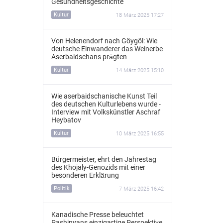
Gesundheitsgeschichte
Kultur
18 März 2025 17:27
Von Helenendorf nach Göygöl: Wie
deutsche Einwanderer das Weinerbe
Aserbaidschans prägten
Kultur
14 März 2025 15:10
Wie aserbaidschanische Kunst Teil
des deutschen Kulturlebens wurde -
Interview mit Volkskünstler Aschraf
Heybatov
Kultur
10 März 2025 16:55
Bürgermeister, ehrt den Jahrestag
des Khojaly-Genozids mit einer
besonderen Erklärung
Politik
7 März 2025 16:42
Kanadische Presse beleuchtet
Pashinyans einzigartige Perspektive