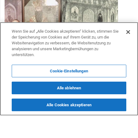
Wenn Sie auf „Alle Cookies akzeptieren“ klicken, stimmen Sie
der Speicherung von Cookies auf Ihrem Gerät zu, um die
Websitenavigation zu verbessern, die Websitenutzung zu
analysieren und unsere Marketingbemühungen zu
Sardar-Palast in Jerewan, anfang des 20. Jahrhunderts
unterstützen.
Wissen Ihre Freunde in Deutschland von Ihrer
Cookie-Einstellungen
aristokratischen Herkunft? Wenn ja, wie reagieren sie
darauf?
Alle ablehnen
Einige meiner engen Freunde kennen meinen historischen
Hintergrund und die aristokratische Abstammung meiner
Alle Cookies akzeptieren
Familie. Sie reagieren meist neugierig und respektvoll, und
ich schätze ihre Unterstützung für meine historische Arbeit
sehr. Ich teile diesen Teil meiner Identität jedoch nicht offen
mit allen – nicht, weil ich ihn verbergen möchte, sondern
weil ich Missverständnisse oder den Eindruck vermeiden