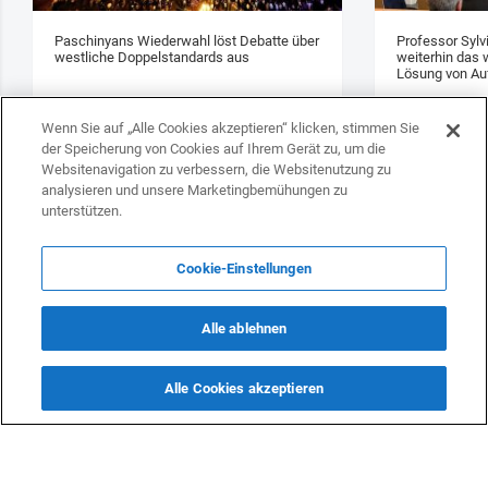
Paschinyans Wiederwahl löst Debatte über
Professor Sylv
westliche Doppelstandards aus
weiterhin das w
Lösung von Au
Wenn Sie auf „Alle Cookies akzeptieren“ klicken, stimmen Sie
der Speicherung von Cookies auf Ihrem Gerät zu, um die
Websitenavigation zu verbessern, die Websitenutzung zu
analysieren und unsere Marketingbemühungen zu
unterstützen.
Die Zusammensetzung aller
Cookie-Einstellungen
Gruppen bei der Fußball-
Europameisterschaft ist bekannt
Alle ablehnen
geworden
Alle Cookies akzeptieren
SPORT
27 März 2024 03:00 (UTC+04:00)