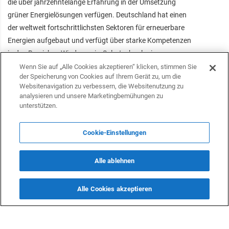
die über jahrzehntelange Erfahrung in der Umsetzung
grüner Energielösungen verfügen. Deutschland hat einen
der weltweit fortschrittlichsten Sektoren für erneuerbare
Energien aufgebaut und verfügt über starke Kompetenzen
in den Bereichen Windenergie, Solartechnologie,
Energiespeicherung und Netzintegration. Der deutsche
Wenn Sie auf „Alle Cookies akzeptieren“ klicken, stimmen Sie
der Speicherung von Cookies auf Ihrem Gerät zu, um die
Markt ist jedoch mittlerweile stark gesättigt, was es
Websitenavigation zu verbessern, die Websitenutzung zu
deutschen Unternehmen erschwert, profitable Projekte zu
analysieren und unsere Marketingbemühungen zu
realisieren. Die Erfahrung dieser Unternehmen könnte das
unterstützen.
Potenzial des aserbaidschanischen Energiesektors
kostengünstig nutzen. Da Aserbaidschan seinen
Cookie-Einstellungen
Energiemix diversifizieren und seine Abhängigkeit von
fossilen Brennstoffen verringern möchte, bietet sich eine
Alle ablehnen
echte Chance für eine strategische Zusammenarbeit.
Deutsche Unternehmen können technisches Know-how,
Alle Cookies akzeptieren
innovative Lösungen und Investitionsmodelle anbieten, um
Aserbaidschans Energiewende zu unterstützen.
„Darüber hinaus sind die jüngsten Regierungsinitiativen