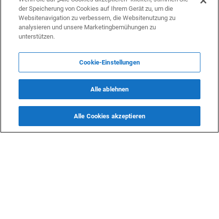
Folgen Sie uns auf Facebook
der Speicherung von Cookies auf Ihrem Gerät zu, um die
Websitenavigation zu verbessern, die Websitenutzung zu
analysieren und unsere Marketingbemühungen zu
Folgen Sie uns auf Twitter
unterstützen.
Cookie-Einstellungen
Alle ablehnen
Alle Cookies akzeptieren
Qatar Airways hat sich mit dem
Turkish Airlin
touristischen Potenzial Usbekistans
wieder auf