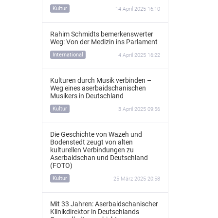
Kultur
14 April 2025 16:10
Rahim Schmidts bemerkenswerter
Weg: Von der Medizin ins Parlament
International
4 April 2025 16:22
Kulturen durch Musik verbinden –
Weg eines aserbaidschanischen
Musikers in Deutschland
Kultur
3 April 2025 09:56
Die Geschichte von Wazeh und
Bodenstedt zeugt von alten
kulturellen Verbindungen zu
Aserbaidschan und Deutschland
(FOTO)
Kultur
25 März 2025 20:58
Mit 33 Jahren: Aserbaidschanischer
Klinikdirektor in Deutschlands