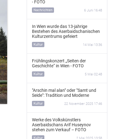
- FOTO
Nachrichten
6 Juni 16:48
In Wien wurde das 13‑jährige
Bestehen des Aserbaidschanischen
Kulturzentrums gefeiert
Kultur
14 Mai 13:36
Frühlingskonzert „Seiten der
Geschichte“ in Wien - FOTO
Kultur
5 Mai 02:48
"Arschin mal alan" oder "Samt und
Seide": Tradition und Moderne
Kultur
22 November 2025 17:46
Werke des Volkskünstlers
Aserbaidschans Arif Huseynov
stehen zum Verkauf – FOTO
Kultur
2 Mai 2025 13:58