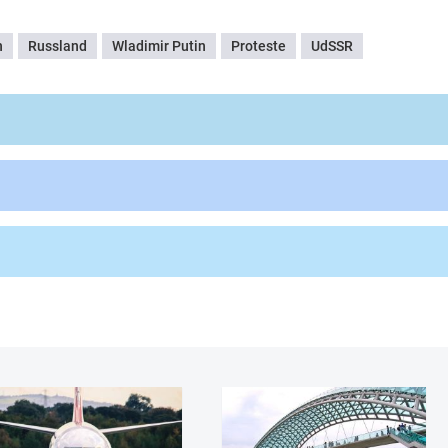
n
Russland
Wladimir Putin
Proteste
UdSSR