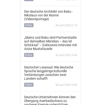
Der deutsche Architekt von Baku -
Nikolaus von der Nonne
(Videoreportage)
Kultur
30 April 2025 21:15
„Mainz und Baku sind Partnerstädte
auf demselben Meridian – das ist
Schicksal“ – Exklusives Interview mit
Aziza Mustafazade
Kultur
30 April 2025 15:43
Deutscher Lesesaal: Wie deutsche
Sprache langjährige kulturelle
Verbindungen zwischen zwei
Ländern schafft
Kultur
29 April 2025 10:50
Deutsche Unternehmen können den
Übergang Aserbaidschans zu
sauberer Energie unterstützen