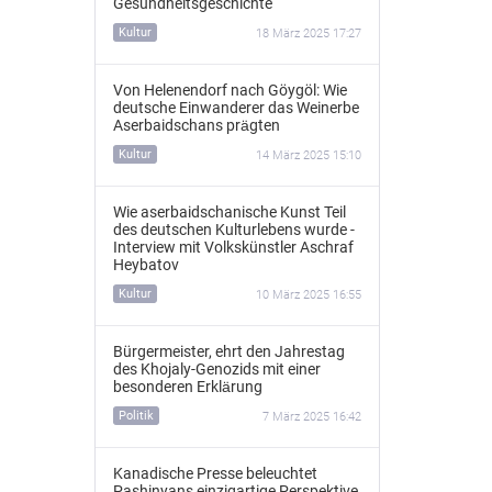
Gesundheitsgeschichte
Kultur
18 März 2025 17:27
Von Helenendorf nach Göygöl: Wie
deutsche Einwanderer das Weinerbe
Aserbaidschans prägten
Kultur
14 März 2025 15:10
Wie aserbaidschanische Kunst Teil
des deutschen Kulturlebens wurde -
Interview mit Volkskünstler Aschraf
Heybatov
Kultur
10 März 2025 16:55
Bürgermeister, ehrt den Jahrestag
des Khojaly-Genozids mit einer
besonderen Erklärung
Politik
7 März 2025 16:42
Kanadische Presse beleuchtet
Pashinyans einzigartige Perspektive