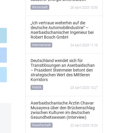
Wirtschaft
26 April 2025 13:33
„Ich vertraue weiterhin auf die
deutsche Automobilindustrie“ –
Aserbaidschanischer Ingenieur bei
Robert Bosch GmbH
International
24 April 2025 11:10
Deutschland wendet sich für
Transitlösungen an Aserbaidschan
– Präsident Steinmeier betont den
strategischen Wert des Mittleren
Korridors
Politik
23 April 2025 10:27
Aserbaidschanische Ärztin Chavar
Musayeva über den Brückenschlag
zwischen Kulturen im deutschen
Gesundheitswesen (Interview)
Gesellschaft
22 April 2025 10:24