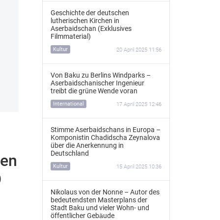
Geschichte der deutschen
lutherischen Kirchen in
Aserbaidschan (Exklusives
Filmmaterial)
Kultur
20 April 2025 11:56
Von Baku zu Berlins Windparks –
Aserbaidschanischer Ingenieur
treibt die grüne Wende voran
International
17 April 2025 12:46
Stimme Aserbaidschans in Europa –
Komponistin Chadidscha Zeynalova
über die Anerkennung in
Deutschland
ten
Kultur
15 April 2025 10:36
O
Nikolaus von der Nonne – Autor des
bedeutendsten Masterplans der
Stadt Baku und vieler Wohn- und
öffentlicher Gebäude