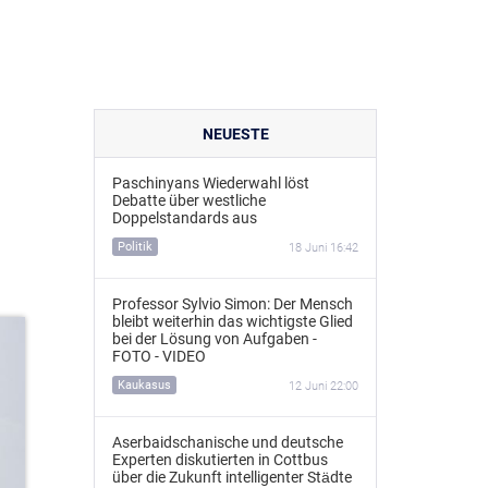
NEUESTE
Paschinyans Wiederwahl löst
Debatte über westliche
Doppelstandards aus
Politik
18 Juni 16:42
Professor Sylvio Simon: Der Mensch
bleibt weiterhin das wichtigste Glied
bei der Lösung von Aufgaben -
FOTO - VIDEO
Kaukasus
12 Juni 22:00
Aserbaidschanische und deutsche
Experten diskutierten in Cottbus
über die Zukunft intelligenter Städte