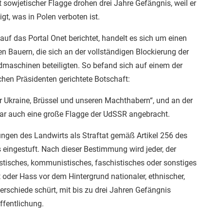
sowjetischer Flagge drohen drei Jahre Gefängnis, weil er
t, was in Polen verboten ist.
auf das Portal Onet berichtet, handelt es sich um einen
en Bauern, die sich an der vollständigen Blockierung der
dmaschinen beteiligten. So befand sich auf einem der
chen Präsidenten gerichtete Botschaft:
er Ukraine, Brüssel und unseren Machthabern“, und an der
ar auch eine große Flagge der UdSSR angebracht.
ungen des Landwirts als Straftat gemäß Artikel 256 des
eingestuft. Nach dieser Bestimmung wird jeder, der
listisches, kommunistisches, faschistisches oder sonstiges
t oder Hass vor dem Hintergrund nationaler, ethnischer,
terschiede schürt, mit bis zu drei Jahren Gefängnis
öffentlichung.