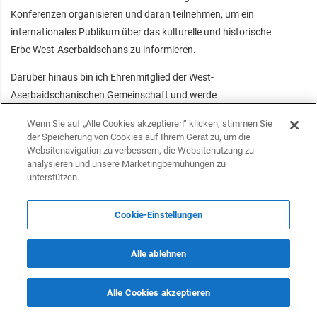
Konferenzen organisieren und daran teilnehmen, um ein
internationales Publikum über das kulturelle und historische
Erbe West-Aserbaidschans zu informieren.
Darüber hinaus bin ich Ehrenmitglied der West-
Aserbaidschanischen Gemeinschaft und werde
regelmässig Initiativen unterstützen, die unsere
Wenn Sie auf „Alle Cookies akzeptieren“ klicken, stimmen Sie
historischen Rechte und unsere Identität fördern. Ich bin
der Speicherung von Cookies auf Ihrem Gerät zu, um die
davon überzeugt, dass Erbe und Geschichte nicht nur die
Websitenavigation zu verbessern, die Websitenutzung zu
analysieren und unsere Marketingbemühungen zu
Vergangenheit betreffen – sie sind auch Werkzeuge, um
unterstützen.
gegenseitiges Verständnis zu schaffen und eine
informiertere und respektvollere Zukunft zu gestalten.
Cookie-Einstellungen
Folgen Sie uns auf Telegram
Alle ablehnen
Alle Cookies akzeptieren
Folgen Sie uns auf Facebook