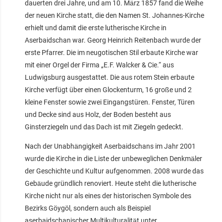
dauerten drei Jahre, und am 10. März 1857 fand die Weihe
der neuen Kirche statt, die den Namen St. Johannes-Kirche
erhielt und damit die erste lutherische Kirche in
Aserbaidschan war. Georg Heinrich Reitenbach wurde der
erste Pfarrer. Die im neugotischen Stil erbaute Kirche war
mit einer Orgel der Firma „E.F. Walcker & Cie.“ aus
Ludwigsburg ausgestattet. Die aus rotem Stein erbaute
Kirche verfügt über einen Glockenturm, 16 große und 2
kleine Fenster sowie zwei Eingangstüren. Fenster, Türen
und Decke sind aus Holz, der Boden besteht aus
Ginsterziegeln und das Dach ist mit Ziegeln gedeckt.
Nach der Unabhängigkeit Aserbaidschans im Jahr 2001
wurde die Kirche in die Liste der unbeweglichen Denkmäler
der Geschichte und Kultur aufgenommen. 2008 wurde das
Gebäude gründlich renoviert. Heute steht die lutherische
Kirche nicht nur als eines der historischen Symbole des
Bezirks Göygöl, sondern auch als Beispiel
aserbaidschanischer Multikulturalität unter