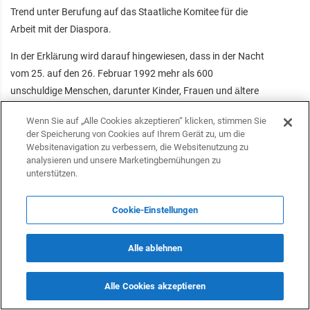
Trend unter Berufung auf das Staatliche Komitee für die
Arbeit mit der Diaspora.
In der Erklärung wird darauf hingewiesen, dass in der Nacht
vom 25. auf den 26. Februar 1992 mehr als 600
unschuldige Menschen, darunter Kinder, Frauen und ältere
Menschen, in Khojaly auf grausame Weise getötet wurden.
Wenn Sie auf „Alle Cookies akzeptieren“ klicken, stimmen Sie
Es wird betont, dass die internationale
der Speicherung von Cookies auf Ihrem Gerät zu, um die
Menschenrechtsorganisation Human Rights Watch (HRW)
Websitenavigation zu verbessern, die Websitenutzung zu
den Khojaly-Genozid als das abscheulichste Massaker in
analysieren und unsere Marketingbemühungen zu
unterstützen.
der Region bezeichnet hat. Weiterhin wird festgestellt, dass
der Khojaly-Genozid, der zu schrecklichen Verlusten führte,
Cookie-Einstellungen
die Notwendigkeit eines besseren Verständnisses und einer
grösseren Toleranz der Menschen weltweit verdeutlicht hat.
Alle ablehnen
Die Erklärung wurde der Vorsitzenden der in Florida tätigen
Amerikanisch-Aserbaidschanischen Jugendvereinigung,
Alle Cookies akzeptieren
Nabat Eminova, überreicht. Die 2021 im US-Bundesstaat
Florida gegründete Amerikanisch-Aserbaidschanische