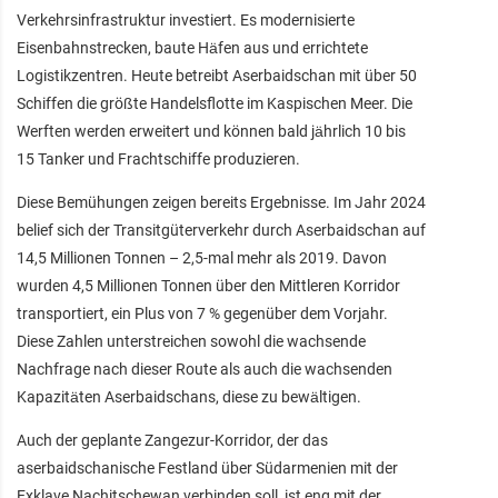
Verkehrsinfrastruktur investiert. Es modernisierte
Eisenbahnstrecken, baute Häfen aus und errichtete
Logistikzentren. Heute betreibt Aserbaidschan mit über 50
Schiffen die größte Handelsflotte im Kaspischen Meer. Die
Werften werden erweitert und können bald jährlich 10 bis
15 Tanker und Frachtschiffe produzieren.
Diese Bemühungen zeigen bereits Ergebnisse. Im Jahr 2024
belief sich der Transitgüterverkehr durch Aserbaidschan auf
14,5 Millionen Tonnen – 2,5-mal mehr als 2019. Davon
wurden 4,5 Millionen Tonnen über den Mittleren Korridor
transportiert, ein Plus von 7 % gegenüber dem Vorjahr.
Diese Zahlen unterstreichen sowohl die wachsende
Nachfrage nach dieser Route als auch die wachsenden
Kapazitäten Aserbaidschans, diese zu bewältigen.
Auch der geplante Zangezur-Korridor, der das
aserbaidschanische Festland über Südarmenien mit der
Exklave Nachitschewan verbinden soll, ist eng mit der