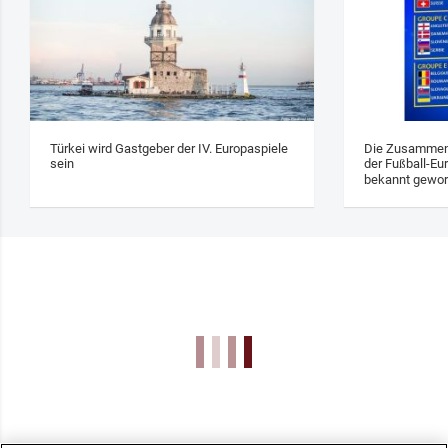
Türkei wird Gastgeber der IV. Europaspiele
Die Zusammens
sein
der Fußball-Eu
bekannt gewo