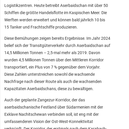
Logistikzentren. Heute betreibt Aserbaidschan mit über 50
Schiffen die größte Handelsflotte im Kaspischen Meer. Die
Werften werden erweitert und können bald jährlich 10 bis
15 Tanker und Frachtschiffe produzieren.
Diese Bemühungen zeigen bereits Ergebnisse. Im Jahr 2024
belief sich der Transitgüterverkehr durch Aserbaidschan auf
14,5 Millionen Tonnen – 2,5-mal mehr als 2019. Davon
wurden 4,5 Millionen Tonnen über den Mittleren Korridor
transportiert, ein Plus von 7 % gegenüber dem Vorjahr.
Diese Zahlen unterstreichen sowohl die wachsende
Nachfrage nach dieser Route als auch die wachsenden
Kapazitäten Aserbaidschans, diese zu bewältigen.
Auch der geplante Zangezur-Korridor, der das
aserbaidschanische Festland über Südarmenien mit der
Exklave Nachitschewan verbinden soll, ist eng mit der
umfassenderen Vision der Ost-West-Konnektivität
verknüpft. Der Korridor, der erstmals nach dem Karabach-