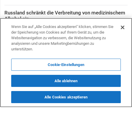
Russland schränkt die Verbreitung von medizinischem
Alkohol ein
Nachrichten
Wenn Sie auf „Alle Cookies akzeptieren“ klicken, stimmen Sie
14 März 2024 09:55
der Speicherung von Cookies auf Ihrem Gerät zu, um die
Websitenavigation zu verbessern, die Websitenutzung zu
Einige Grabstätten in Usbekistan werden von Russland
analysieren und unsere Marketingbemühungen zu
in die Liste der Gedenkstätten aufgenommen
unterstützen.
Kultur
13 März 2024 16:09
Cookie-Einstellungen
Erdogan hofft auf Putins Besuch nach den
Kommunalwahlen in der Türkei
Alle ablehnen
Politik
13 März 2024 01:01
Alle Cookies akzeptieren
Der Preis für Gaslieferungen aus Russland nach
Usbekistan im Jahr 2023 wurde bekannt gegeben
Wirtschaft
11 März 2024 14:19
Armenien selbst kann den Flughafen Zvartnots