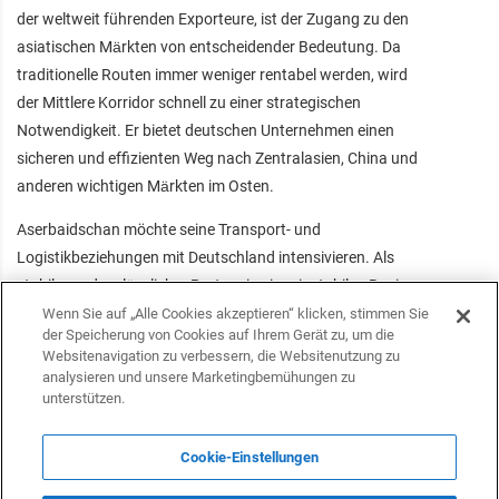
der weltweit führenden Exporteure, ist der Zugang zu den
asiatischen Märkten von entscheidender Bedeutung. Da
traditionelle Routen immer weniger rentabel werden, wird
der Mittlere Korridor schnell zu einer strategischen
Notwendigkeit. Er bietet deutschen Unternehmen einen
sicheren und effizienten Weg nach Zentralasien, China und
anderen wichtigen Märkten im Osten.
Aserbaidschan möchte seine Transport- und
Logistikbeziehungen mit Deutschland intensivieren. Als
stabiler und verlässlicher Partner in einer instabilen Region
sieht Baku großes Potenzial in einer engeren
Wenn Sie auf „Alle Cookies akzeptieren“ klicken, stimmen Sie
der Speicherung von Cookies auf Ihrem Gerät zu, um die
Zusammenarbeit, nicht nur im Transitbereich, sondern auch
Websitenavigation zu verbessern, die Websitenutzung zu
im breiteren Wirtschafts- und Handelsengagement.
analysieren und unsere Marketingbemühungen zu
unterstützen.
Aserbaidschan ist mehr als nur eine Zwischenstation. Es
spielt eine Schlüsselrolle in der zukünftigen Konnektivität
Cookie-Einstellungen
zwischen Europa und Asien. Dank seiner modernen
Infrastruktur, strategischen Lage und wachsenden Rolle in