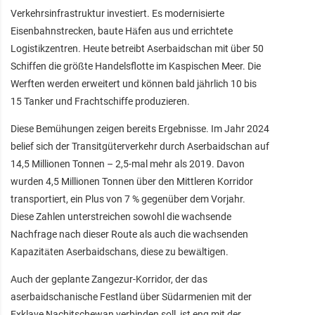
Verkehrsinfrastruktur investiert. Es modernisierte
Eisenbahnstrecken, baute Häfen aus und errichtete
Logistikzentren. Heute betreibt Aserbaidschan mit über 50
Schiffen die größte Handelsflotte im Kaspischen Meer. Die
Werften werden erweitert und können bald jährlich 10 bis
15 Tanker und Frachtschiffe produzieren.
Diese Bemühungen zeigen bereits Ergebnisse. Im Jahr 2024
belief sich der Transitgüterverkehr durch Aserbaidschan auf
14,5 Millionen Tonnen – 2,5-mal mehr als 2019. Davon
wurden 4,5 Millionen Tonnen über den Mittleren Korridor
transportiert, ein Plus von 7 % gegenüber dem Vorjahr.
Diese Zahlen unterstreichen sowohl die wachsende
Nachfrage nach dieser Route als auch die wachsenden
Kapazitäten Aserbaidschans, diese zu bewältigen.
Auch der geplante Zangezur-Korridor, der das
aserbaidschanische Festland über Südarmenien mit der
Exklave Nachitschewan verbinden soll, ist eng mit der