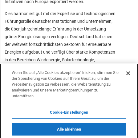
Initiativen nach Europa exportiert werden.
Dies harmoniert gut mit der Expertise und technologischen
Führungsrolle deutscher Institutionen und Unternehmen,
die über jahrzehntelange Erfahrung in der Umsetzung
grüner Energielösungen verfügen. Deutschland hat einen
der weltweit fortschrittlichsten Sektoren für erneuerbare
Energien aufgebaut und verfügt über starke Kompetenzen
in den Bereichen Windenergie, Solartechnologie,
Energiespeicherung und Netzintegration. Der deutsche
Wenn Sie auf „Alle Cookies akzeptieren“ klicken, stimmen Sie
Markt ist jedoch mittlerweile stark gesättigt, was es
der Speicherung von Cookies auf Ihrem Gerät zu, um die
deutschen Unternehmen erschwert, profitable Projekte zu
Websitenavigation zu verbessern, die Websitenutzung zu
analysieren und unsere Marketingbemühungen zu
realisieren. Die Erfahrung dieser Unternehmen könnte das
unterstützen.
Potenzial des aserbaidschanischen Energiesektors
kostengünstig nutzen. Da Aserbaidschan seinen
Cookie-Einstellungen
Energiemix diversifizieren und seine Abhängigkeit von
fossilen Brennstoffen verringern möchte, bietet sich eine
echte Chance für eine strategische Zusammenarbeit.
Alle ablehnen
Deutsche Unternehmen können technisches Know-how,