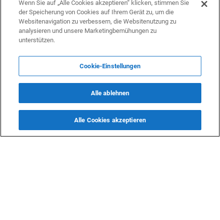
Wirtschaft
Wenn Sie auf „Alle Cookies akzeptieren“ klicken, stimmen Sie
19 September 2023 09:21
der Speicherung von Cookies auf Ihrem Gerät zu, um die
Websitenavigation zu verbessern, die Websitenutzung zu
China wird Zuschüsse für die Umsetzung von Projekten
analysieren und unsere Marketingbemühungen zu
in Usbekistan bereitstellen
unterstützen.
Wirtschaft
12 September 2023 15:49
Cookie-Einstellungen
Kasachstan wird chinesische Investoren für die
Entwicklung der Landwirtschaft anziehen
Alle ablehnen
Wirtschaft
9 September 2023 14:30
Alle Cookies akzeptieren
Kasachstan wird Investitionen in die Exploration und
Entwicklung neuer Gasfelder anziehen
International
5 September 2023 02:51
35 große ausländische Unternehmen siedelten nach
Kasachstan um
Wirtschaft
3 September 2023 17:19