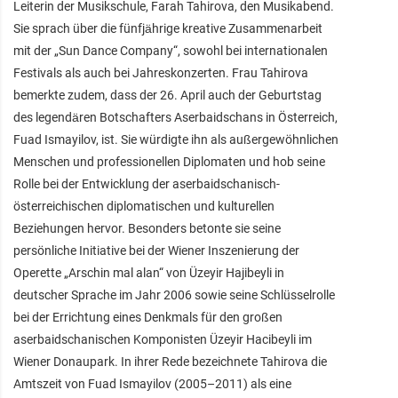
Leiterin der Musikschule, Farah Tahirova, den Musikabend.
Sie sprach über die fünfjährige kreative Zusammenarbeit
mit der „Sun Dance Company“, sowohl bei internationalen
Festivals als auch bei Jahreskonzerten. Frau Tahirova
bemerkte zudem, dass der 26. April auch der Geburtstag
des legendären Botschafters Aserbaidschans in Österreich,
Fuad Ismayilov, ist. Sie würdigte ihn als außergewöhnlichen
Menschen und professionellen Diplomaten und hob seine
Rolle bei der Entwicklung der aserbaidschanisch-
österreichischen diplomatischen und kulturellen
Beziehungen hervor. Besonders betonte sie seine
persönliche Initiative bei der Wiener Inszenierung der
Operette „Arschin mal alan“ von Üzeyir Hajibeyli in
deutscher Sprache im Jahr 2006 sowie seine Schlüsselrolle
bei der Errichtung eines Denkmals für den großen
aserbaidschanischen Komponisten Üzeyir Hacibeyli im
Wiener Donaupark. In ihrer Rede bezeichnete Tahirova die
Amtszeit von Fuad Ismayilov (2005–2011) als eine