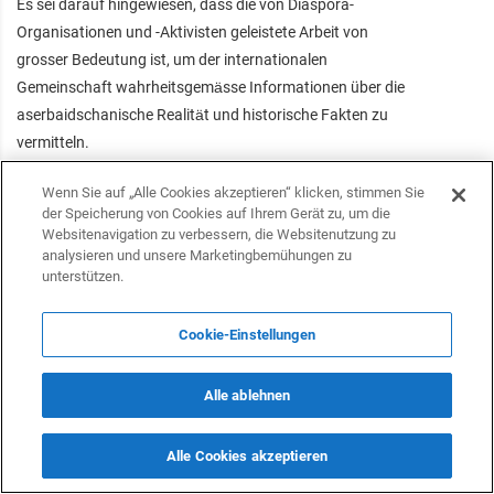
Es sei darauf hingewiesen, dass die von Diaspora-
Organisationen und -Aktivisten geleistete Arbeit von
grosser Bedeutung ist, um der internationalen
Gemeinschaft wahrheitsgemässe Informationen über die
aserbaidschanische Realität und historische Fakten zu
vermitteln.
Wenn Sie auf „Alle Cookies akzeptieren“ klicken, stimmen Sie
der Speicherung von Cookies auf Ihrem Gerät zu, um die
Folgen Sie uns auf Telegram
Websitenavigation zu verbessern, die Websitenutzung zu
analysieren und unsere Marketingbemühungen zu
unterstützen.
Folgen Sie uns auf Facebook
Cookie-Einstellungen
Folgen Sie uns auf Twitter
Alle ablehnen
Alle Cookies akzeptieren