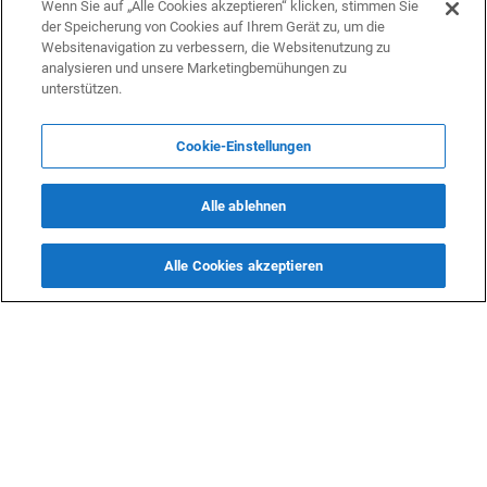
Wirtschaft
Wenn Sie auf „Alle Cookies akzeptieren“ klicken, stimmen Sie
11 Mai 2022 20:00
der Speicherung von Cookies auf Ihrem Gerät zu, um die
Websitenavigation zu verbessern, die Websitenutzung zu
Turkmenistan erweitert das Kreditprogramm für
analysieren und unsere Marketingbemühungen zu
Unternehmen
unterstützen.
Wirtschaft
11 April 2022 17:45
Cookie-Einstellungen
Turkmenistan beabsichtigt, sein Transitpotenzial zu
entwickeln
Alle ablehnen
Wirtschaft
28 März 2022 22:00
Alle Cookies akzeptieren
Serdar Berdimuhamedow ist neuer Präsident von
Turkmenistan
Politik
15 März 2022 11:12
GUS bildet Mission zur Wahlbeobachtung in
Turkmenistan
Politik
16 Februar 2022 16:00