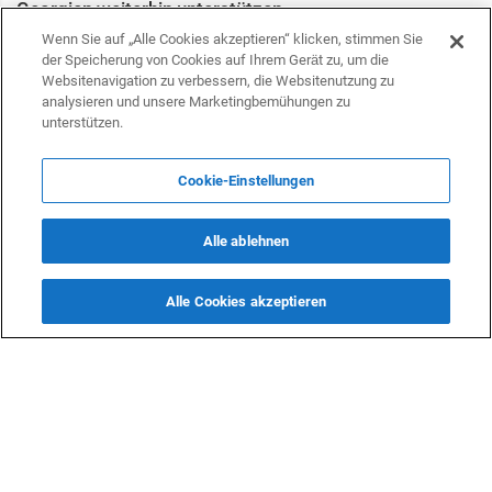
Georgien weiterhin unterstützen
Wirtschaft
Wenn Sie auf „Alle Cookies akzeptieren“ klicken, stimmen Sie
28 März 2022 15:00
der Speicherung von Cookies auf Ihrem Gerät zu, um die
Websitenavigation zu verbessern, die Websitenutzung zu
USA und Aserbaidschan müssen ein neues Kapitel in
analysieren und unsere Marketingbemühungen zu
der Geschichte der Weltenergie schreiben
unterstützen.
International
23 März 2022 17:00
Cookie-Einstellungen
Die Schweiz will einen wirksamen Beitrag zur
Entwicklung Zentralasiens leisten
Alle ablehnen
Wirtschaft
9 März 2022 16:55
Alle Cookies akzeptieren
OECD kann Turkmenistan in ein zukünftiges Projekt zur
Handels- und Verkehrsanbindung einbeziehen
Wirtschaft
25 Februar 2022 09:57
Eine Zuschussvereinbarung zwischen Aserbaidschan,
WB und EU wurde unterzeichnet
International
16 Februar 2022 15:00