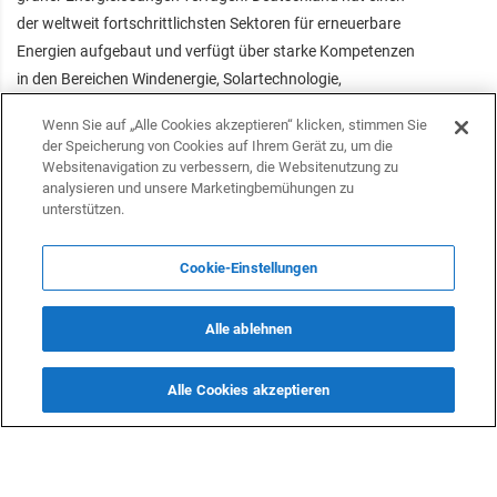
der weltweit fortschrittlichsten Sektoren für erneuerbare
Energien aufgebaut und verfügt über starke Kompetenzen
in den Bereichen Windenergie, Solartechnologie,
Energiespeicherung und Netzintegration. Der deutsche
Wenn Sie auf „Alle Cookies akzeptieren“ klicken, stimmen Sie
Markt ist jedoch mittlerweile stark gesättigt, was es
der Speicherung von Cookies auf Ihrem Gerät zu, um die
deutschen Unternehmen erschwert, profitable Projekte zu
Websitenavigation zu verbessern, die Websitenutzung zu
analysieren und unsere Marketingbemühungen zu
realisieren. Die Erfahrung dieser Unternehmen könnte das
unterstützen.
Potenzial des aserbaidschanischen Energiesektors
kostengünstig nutzen. Da Aserbaidschan seinen
Cookie-Einstellungen
Energiemix diversifizieren und seine Abhängigkeit von
fossilen Brennstoffen verringern möchte, bietet sich eine
echte Chance für eine strategische Zusammenarbeit.
Alle ablehnen
Deutsche Unternehmen können technisches Know-how,
innovative Lösungen und Investitionsmodelle anbieten, um
Alle Cookies akzeptieren
Aserbaidschans Energiewende zu unterstützen.
„Darüber hinaus sind die jüngsten Regierungsinitiativen
Aserbaidschans zur Reform des Energiesektors und zur