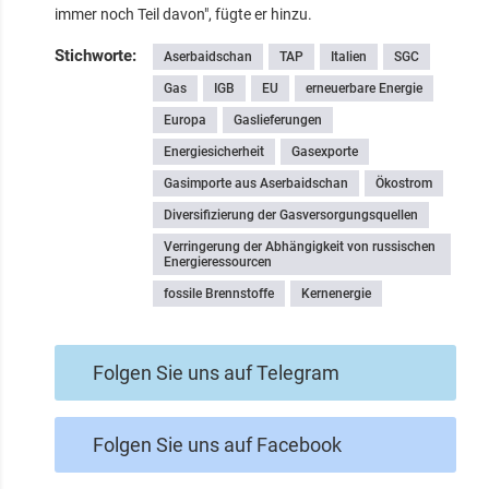
immer noch Teil davon", fügte er hinzu.
Stichworte:
Aserbaidschan
TAP
Italien
SGC
Gas
IGB
EU
erneuerbare Energie
Europa
Gaslieferungen
Energiesicherheit
Gasexporte
Gasimporte aus Aserbaidschan
Ökostrom
Diversifizierung der Gasversorgungsquellen
Verringerung der Abhängigkeit von russischen
Energieressourcen
fossile Brennstoffe
Kernenergie
Folgen Sie uns auf Telegram
Folgen Sie uns auf Facebook