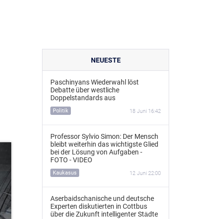
NEUESTE
Paschinyans Wiederwahl löst
Debatte über westliche
Doppelstandards aus
Politik
18 Juni 16:42
Professor Sylvio Simon: Der Mensch
bleibt weiterhin das wichtigste Glied
bei der Lösung von Aufgaben -
FOTO - VIDEO
Kaukasus
12 Juni 22:00
Aserbaidschanische und deutsche
Experten diskutierten in Cottbus
über die Zukunft intelligenter Städte