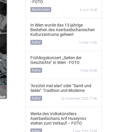
- FOTO
Nachrichten
6 Juni 16:48
In Wien wurde das 13‑jährige
Bestehen des Aserbaidschanischen
Kulturzentrums gefeiert
Kultur
14 Mai 13:36
Frühlingskonzert „Seiten der
Geschichte“ in Wien - FOTO
Kultur
5 Mai 02:48
"Arschin mal alan" oder "Samt und
Seide": Tradition und Moderne
Kultur
22 November 2025 17:46
Werke des Volkskünstlers
Aserbaidschans Arif Huseynov
stehen zum Verkauf – FOTO
Kultur
2 Mai 2025 13:58