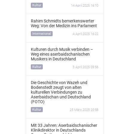
Kultur
14 April 2025 16:10
Rahim Schmidts bemerkenswerter
Weg: Von der Medizin ins Parlament
International
4 April 2025 16:22
Kulturen durch Musik verbinden –
Weg eines aserbaidschanischen
Musikers in Deutschland
Kultur
3 April 2025 09:56
Die Geschichte von Wazeh und
Bodenstedt zeugt von alten
kulturellen Verbindungen zu
Aserbaidschan und Deutschland
(FOTO)
Kultur
25 März 2025 20:58
Mit 33 Jahren: Aserbaidschanischer
Klinikdirektor in Deutschlands