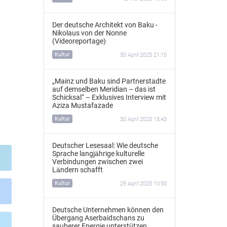
Der deutsche Architekt von Baku -
Nikolaus von der Nonne
(Videoreportage)
Kultur
30 April 2025 21:15
„Mainz und Baku sind Partnerstädte
auf demselben Meridian – das ist
Schicksal“ – Exklusives Interview mit
Aziza Mustafazade
Kultur
30 April 2025 15:43
Deutscher Lesesaal: Wie deutsche
Sprache langjährige kulturelle
Verbindungen zwischen zwei
Ländern schafft
Kultur
29 April 2025 10:50
Deutsche Unternehmen können den
Übergang Aserbaidschans zu
sauberer Energie unterstützen