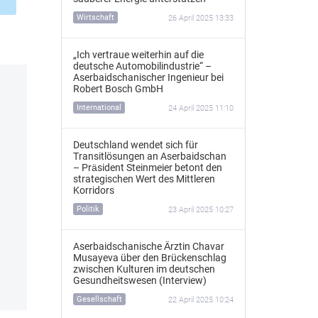
Wirtschaft
26 April 2025 13:33
„Ich vertraue weiterhin auf die
deutsche Automobilindustrie“ –
Aserbaidschanischer Ingenieur bei
Robert Bosch GmbH
International
24 April 2025 11:10
Deutschland wendet sich für
Transitlösungen an Aserbaidschan
– Präsident Steinmeier betont den
strategischen Wert des Mittleren
Korridors
Politik
23 April 2025 10:27
Aserbaidschanische Ärztin Chavar
Musayeva über den Brückenschlag
zwischen Kulturen im deutschen
Gesundheitswesen (Interview)
Gesellschaft
22 April 2025 10:24