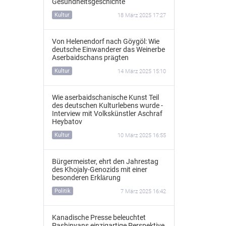
Gesundheitsgeschichte
Kultur
18 März 2025 17:27
Von Helenendorf nach Göygöl: Wie
deutsche Einwanderer das Weinerbe
Aserbaidschans prägten
Kultur
14 März 2025 15:10
Wie aserbaidschanische Kunst Teil
des deutschen Kulturlebens wurde -
Interview mit Volkskünstler Aschraf
Heybatov
Kultur
10 März 2025 16:55
Bürgermeister, ehrt den Jahrestag
des Khojaly-Genozids mit einer
besonderen Erklärung
Politik
7 März 2025 16:42
Kanadische Presse beleuchtet
Pashinyans einzigartige Perspektive