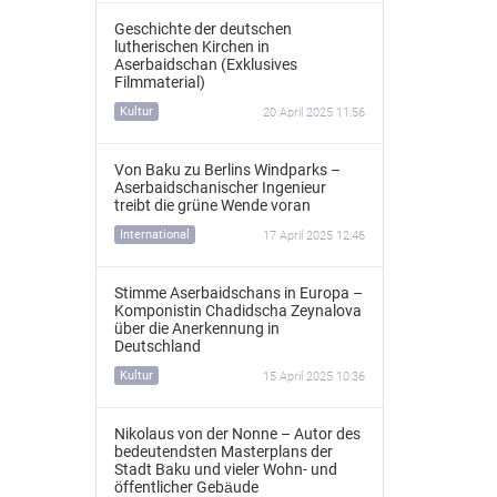
Geschichte der deutschen
lutherischen Kirchen in
Aserbaidschan (Exklusives
Filmmaterial)
Kultur
20 April 2025 11:56
Von Baku zu Berlins Windparks –
Aserbaidschanischer Ingenieur
treibt die grüne Wende voran
International
17 April 2025 12:46
Stimme Aserbaidschans in Europa –
Komponistin Chadidscha Zeynalova
über die Anerkennung in
Deutschland
Kultur
15 April 2025 10:36
Nikolaus von der Nonne – Autor des
bedeutendsten Masterplans der
Stadt Baku und vieler Wohn- und
öffentlicher Gebäude