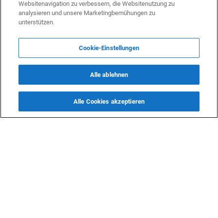
Websitenavigation zu verbessern, die Websitenutzung zu
analysieren und unsere Marketingbemühungen zu
unterstützen.
Cookie-Einstellungen
Alle ablehnen
Alle Cookies akzeptieren
KONTAKTE
info@dasfazit.at
Datenschutzerklärung
Impressum und Informationen
Nutzungsbedingungen
Offenlegung