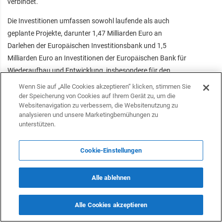
verbindet.
Die Investitionen umfassen sowohl laufende als auch
geplante Projekte, darunter 1,47 Milliarden Euro an
Darlehen der Europäischen Investitionsbank und 1,5
Milliarden Euro an Investitionen der Europäischen Bank für
Wiederaufbau und Entwicklung, insbesondere für den
Infrastrukturausbau in Kasachstan, Kirgisistan und
Wenn Sie auf „Alle Cookies akzeptieren“ klicken, stimmen Sie
Usbekistan. Dieser strategische Schritt unterstreicht das
der Speicherung von Cookies auf Ihrem Gerät zu, um die
Websitenavigation zu verbessern, die Websitenutzung zu
Engagement der EU, Handelsrouten zu diversifizieren und
analysieren und unsere Marketingbemühungen zu
die Abhängigkeit von traditionellen Korridoren durch
unterstützen.
Russland zu verringern.
Cookie-Einstellungen
Für Deutschland, Europas größte Volkswirtschaft und einer
der weltweit führenden Exporteure, ist der Zugang zu den
asiatischen Märkten von entscheidender Bedeutung. Da
Alle ablehnen
traditionelle Routen immer weniger rentabel werden, wird
der Mittlere Korridor schnell zu einer strategischen
Alle Cookies akzeptieren
Notwendigkeit. Er bietet deutschen Unternehmen einen