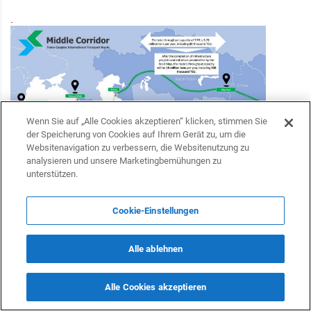
Wenn Sie auf „Alle Cookies akzeptieren“ klicken, stimmen Sie
der Speicherung von Cookies auf Ihrem Gerät zu, um die
Websitenavigation zu verbessern, die Websitenutzung zu
analysieren und unsere Marketingbemühungen zu
unterstützen.
Im Januar 2024 kündigte die Europäische Union eine
Cookie-Einstellungen
Investition von 10 Milliarden Euro zur Verbesserung der
transkaspischen internationalen Transportroute an. Diese
Alle ablehnen
Initiative, die auf dem Global Gateway Investors Forum in
Brüssel vorgestellt wurde, zielt darauf ab, den Korridor
Alle Cookies akzeptieren
innerhalb von 15 Tagen in eine moderne, multimodale und
effiziente Route umzuwandeln, die Europa und Zentralasien