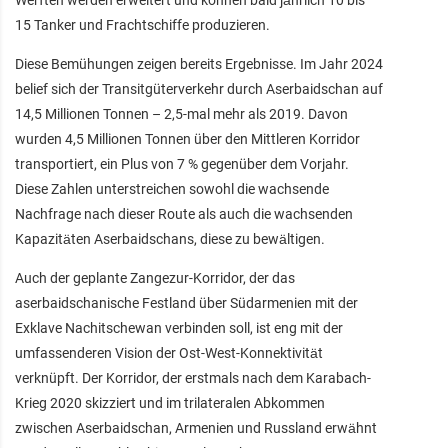
Werften werden erweitert und können bald jährlich 10 bis
15 Tanker und Frachtschiffe produzieren.
Diese Bemühungen zeigen bereits Ergebnisse. Im Jahr 2024
belief sich der Transitgüterverkehr durch Aserbaidschan auf
14,5 Millionen Tonnen – 2,5-mal mehr als 2019. Davon
wurden 4,5 Millionen Tonnen über den Mittleren Korridor
transportiert, ein Plus von 7 % gegenüber dem Vorjahr.
Diese Zahlen unterstreichen sowohl die wachsende
Nachfrage nach dieser Route als auch die wachsenden
Kapazitäten Aserbaidschans, diese zu bewältigen.
Auch der geplante Zangezur-Korridor, der das
aserbaidschanische Festland über Südarmenien mit der
Exklave Nachitschewan verbinden soll, ist eng mit der
umfassenderen Vision der Ost-West-Konnektivität
verknüpft. Der Korridor, der erstmals nach dem Karabach-
Krieg 2020 skizziert und im trilateralen Abkommen
zwischen Aserbaidschan, Armenien und Russland erwähnt