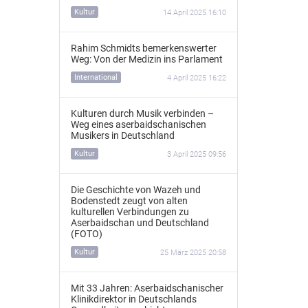
Kultur
14 April 2025 16:10
Rahim Schmidts bemerkenswerter
Weg: Von der Medizin ins Parlament
International
4 April 2025 16:22
Kulturen durch Musik verbinden –
Weg eines aserbaidschanischen
Musikers in Deutschland
Kultur
3 April 2025 09:56
Die Geschichte von Wazeh und
Bodenstedt zeugt von alten
kulturellen Verbindungen zu
Aserbaidschan und Deutschland
(FOTO)
Kultur
25 März 2025 20:58
Mit 33 Jahren: Aserbaidschanischer
Klinikdirektor in Deutschlands