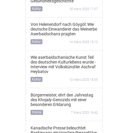
Gesundheitsgeschichte
Kultur
18 März 2025 17:27
Von Helenendorf nach Göygöl: Wie
deutsche Einwanderer das Weinerbe
Aserbaidschans prägten
Kultur
14 März 2025 15:10
Wie aserbaidschanische Kunst Teil
des deutschen Kulturlebens wurde -
Interview mit Volkskünstler Aschraf
Heybatov
Kultur
10 März 2025 16:55
Bürgermeister, ehrt den Jahrestag
des Khojaly-Genozids mit einer
besonderen Erklärung
Politik
7 März 2025 16:42
Kanadische Presse beleuchtet
Pashinyans einzigartige Perspektive