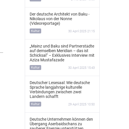
Der deutsche Architekt von Baku -
Nikolaus von der Nonne
(Videoreportage)
Kultur
30 April 2025 21:15
„Mainz und Baku sind Partnerstädte
auf demselben Meridian – das ist
Schicksal“ – Exklusives Interview mit
Aziza Mustafazade
Kultur
30 April 2025 15:43
Deutscher Lesesaal: Wie deutsche
Sprache langjährige kulturelle
Verbindungen zwischen zwei
Ländern schafft
Kultur
29 April 2025 10:50
Deutsche Unternehmen können den
Übergang Aserbaidschans zu
sauberer Energie unterstützen