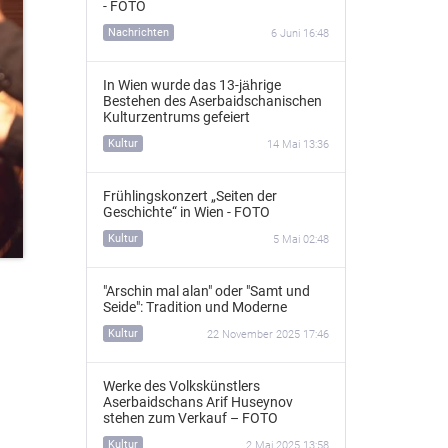
- FOTO
Nachrichten
6 Juni 16:48
In Wien wurde das 13‑jährige
Bestehen des Aserbaidschanischen
Kulturzentrums gefeiert
Kultur
14 Mai 13:36
Frühlingskonzert „Seiten der
Geschichte“ in Wien - FOTO
Kultur
5 Mai 02:48
"Arschin mal alan" oder "Samt und
Seide": Tradition und Moderne
Kultur
22 November 2025 17:46
Werke des Volkskünstlers
Aserbaidschans Arif Huseynov
stehen zum Verkauf – FOTO
Kultur
2 Mai 2025 13:58