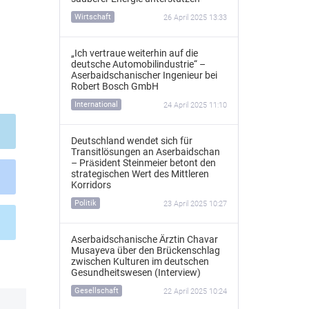
Wirtschaft
26 April 2025 13:33
„Ich vertraue weiterhin auf die
deutsche Automobilindustrie“ –
Aserbaidschanischer Ingenieur bei
Robert Bosch GmbH
International
24 April 2025 11:10
Deutschland wendet sich für
Transitlösungen an Aserbaidschan
– Präsident Steinmeier betont den
strategischen Wert des Mittleren
Korridors
Politik
23 April 2025 10:27
Aserbaidschanische Ärztin Chavar
Musayeva über den Brückenschlag
zwischen Kulturen im deutschen
Gesundheitswesen (Interview)
Gesellschaft
22 April 2025 10:24