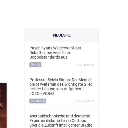
NEUESTE
Paschinyans Wiederwahl löst
Debatte über westliche
Doppelstandards aus
Politik
18 Juni 16:42
Professor Sylvio Simon: Der Mensch
bleibt weiterhin das wichtigste Glied
bei der Lösung von Aufgaben -
FOTO - VIDEO
Kaukasus
12 Juni 22:00
Aserbaidschanische und deutsche
Experten diskutierten in Cottbus
über die Zukunft intelligenter Städte