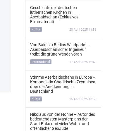
Geschichte der deutschen
lutherischen Kirchen in
Aserbaidschan (Exklusives
Filmmaterial)
Kultur
20 April 2025 11:56
Von Baku zu Berlins Windparks –
Aserbaidschanischer Ingenieur
treibt die grüne Wende voran
International
17 April 2025 12:46
Stimme Aserbaidschans in Europa –
Komponistin Chadidscha Zeynalova
über die Anerkennung in
Deutschland
Kultur
15 April 2025 10:36
Nikolaus von der Nonne – Autor des
bedeutendsten Masterplans der
Stadt Baku und vieler Wohn- und
öffentlicher Gebäude