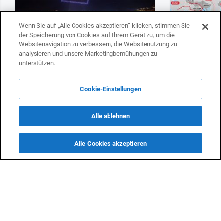
Wenn Sie auf „Alle Cookies akzeptieren“ klicken, stimmen Sie
der Speicherung von Cookies auf Ihrem Gerät zu, um die
Websitenavigation zu verbessern, die Websitenutzung zu
analysieren und unsere Marketingbemühungen zu
unterstützen.
Paschinyans Wiederwahl löst Debatte über
Deutschland w
westliche Doppelstandards aus
Transitlösung
Cookie-Einstellungen
Präsident Stei
strategischen 
Alle ablehnen
Alle Cookies akzeptieren