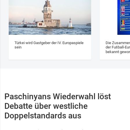
Türkei wird Gastgeber der IV. Europaspiele
Die Zusammens
sein
der Fußball-Eu
bekannt gewo
Paschinyans Wiederwahl löst
Debatte über westliche
Doppelstandards aus