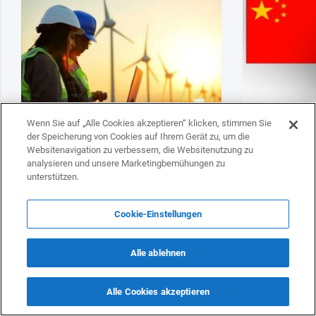
Wenn Sie auf „Alle Cookies akzeptieren“ klicken, stimmen Sie
der Speicherung von Cookies auf Ihrem Gerät zu, um die
Deutsche Unternehmen können den
Es fand ein Tr
Websitenavigation zu verbessern, die Websitenutzung zu
Übergang Aserbaidschans zu sauberer
Geschäftsleute
analysieren und unsere Marketingbemühungen zu
Energie unterstützen
statt
unterstützen.
Cookie-Einstellungen
Alle ablehnen
Kanadische Presse beleuchtet
Alle Cookies akzeptieren
Pashinyans einzigartige