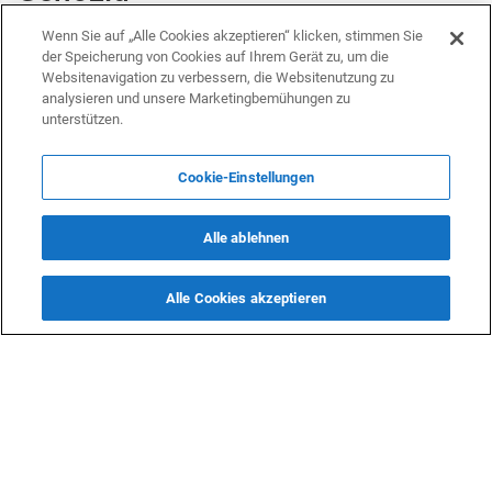
Wenn Sie auf „Alle Cookies akzeptieren“ klicken, stimmen Sie
POLITIK
7 März 2025 16:41 (UTC+04:00)
der Speicherung von Cookies auf Ihrem Gerät zu, um die
Websitenavigation zu verbessern, die Websitenutzung zu
analysieren und unsere Marketingbemühungen zu
unterstützen.
Cookie-Einstellungen
Alle ablehnen
Alle Cookies akzeptieren
Der Bürgermeister von Hallandale Beach, Florida, hat eine
Erklärung unterzeichnet, um den 26. Februar 2025 als 33.
Jahrestag des Khojaly-Genozids zu würdigen, berichtet