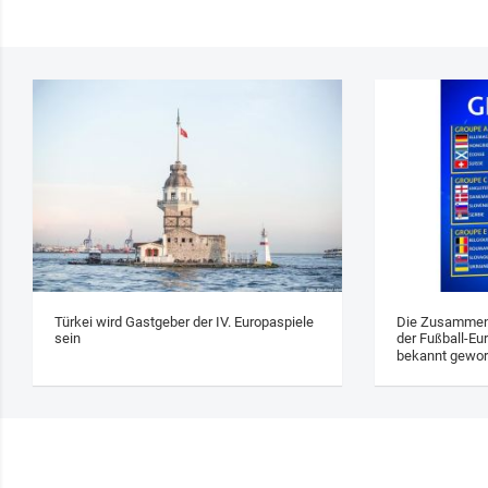
Türkei wird Gastgeber der IV. Europaspiele
Die Zusammens
sein
der Fußball-Eu
bekannt gewo