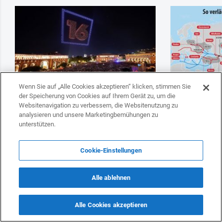
Wenn Sie auf „Alle Cookies akzeptieren“ klicken, stimmen Sie
der Speicherung von Cookies auf Ihrem Gerät zu, um die
Websitenavigation zu verbessern, die Websitenutzung zu
analysieren und unsere Marketingbemühungen zu
Paschinyans Wiederwahl löst Debatte über
Deutschland w
westliche Doppelstandards aus
Transitlösung
unterstützen.
Präsident Stei
strategischen 
Cookie-Einstellungen
Alle ablehnen
Alle Cookies akzeptieren