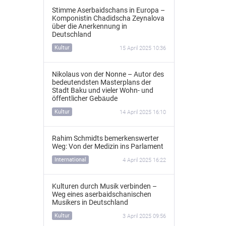
Stimme Aserbaidschans in Europa –
Komponistin Chadidscha Zeynalova
über die Anerkennung in
Deutschland
Kultur
15 April 2025 10:36
Nikolaus von der Nonne – Autor des
bedeutendsten Masterplans der
Stadt Baku und vieler Wohn- und
öffentlicher Gebäude
Kultur
14 April 2025 16:10
Rahim Schmidts bemerkenswerter
Weg: Von der Medizin ins Parlament
International
4 April 2025 16:22
Kulturen durch Musik verbinden –
Weg eines aserbaidschanischen
Musikers in Deutschland
Kultur
3 April 2025 09:56