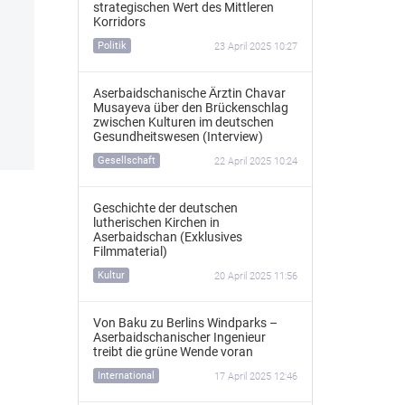
strategischen Wert des Mittleren
Korridors
Politik
23 April 2025 10:27
Aserbaidschanische Ärztin Chavar
Musayeva über den Brückenschlag
zwischen Kulturen im deutschen
Gesundheitswesen (Interview)
Gesellschaft
22 April 2025 10:24
Geschichte der deutschen
lutherischen Kirchen in
Aserbaidschan (Exklusives
Filmmaterial)
Kultur
20 April 2025 11:56
Von Baku zu Berlins Windparks –
Aserbaidschanischer Ingenieur
treibt die grüne Wende voran
International
17 April 2025 12:46