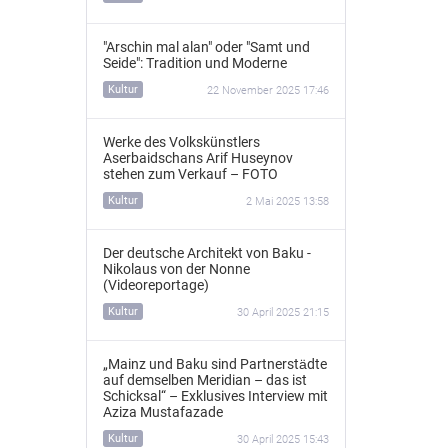
"Arschin mal alan" oder "Samt und
Seide": Tradition und Moderne
Kultur
22 November 2025 17:46
Werke des Volkskünstlers
Aserbaidschans Arif Huseynov
stehen zum Verkauf – FOTO
Kultur
2 Mai 2025 13:58
Der deutsche Architekt von Baku -
Nikolaus von der Nonne
(Videoreportage)
Kultur
30 April 2025 21:15
„Mainz und Baku sind Partnerstädte
auf demselben Meridian – das ist
Schicksal“ – Exklusives Interview mit
Aziza Mustafazade
Kultur
30 April 2025 15:43