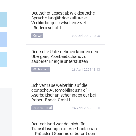
Deutscher Lesesaal: Wie deutsche
Sprache langjährige kulturelle
Verbindungen zwischen zwei
Ländern schafft
Kultur
29 April 2025 10:50
Deutsche Unternehmen können den
Übergang Aserbaidschans zu
sauberer Energie unterstützen
Wirtschaft
26 April 2025 13:33
„Ich vertraue weiterhin auf die
deutsche Automobilindustrie“ –
Aserbaidschanischer Ingenieur bei
Robert Bosch GmbH
International
24 April 2025 11:10
Deutschland wendet sich für
Transitlösungen an Aserbaidschan
– Präsident Steinmeier betont den