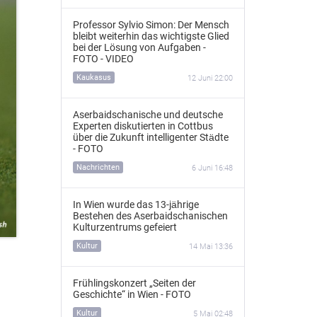
Professor Sylvio Simon: Der Mensch
bleibt weiterhin das wichtigste Glied
bei der Lösung von Aufgaben -
FOTO - VIDEO
Kaukasus
12 Juni 22:00
Aserbaidschanische und deutsche
Experten diskutierten in Cottbus
über die Zukunft intelligenter Städte
- FOTO
Nachrichten
6 Juni 16:48
In Wien wurde das 13‑jährige
Bestehen des Aserbaidschanischen
Kulturzentrums gefeiert
Kultur
14 Mai 13:36
Frühlingskonzert „Seiten der
Geschichte“ in Wien - FOTO
Kultur
5 Mai 02:48