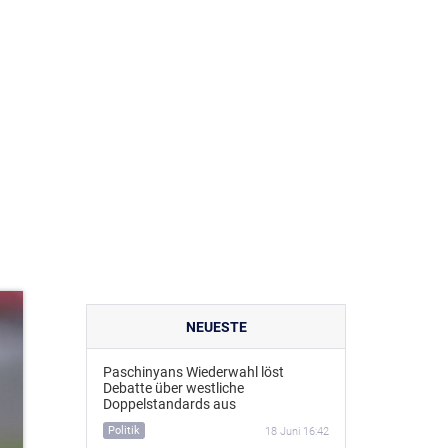
NEUESTE
Paschinyans Wiederwahl löst
Debatte über westliche
Doppelstandards aus
Politik
18 Juni 16:42