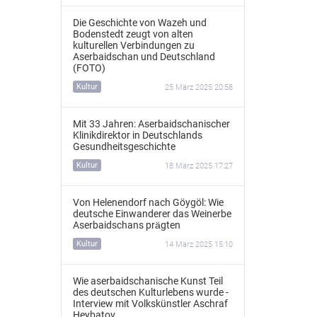
Die Geschichte von Wazeh und
Bodenstedt zeugt von alten
kulturellen Verbindungen zu
Aserbaidschan und Deutschland
(FOTO)
Kultur
25 März 2025 20:58
Mit 33 Jahren: Aserbaidschanischer
Klinikdirektor in Deutschlands
Gesundheitsgeschichte
Kultur
18 März 2025 17:27
Von Helenendorf nach Göygöl: Wie
deutsche Einwanderer das Weinerbe
Aserbaidschans prägten
Kultur
14 März 2025 15:10
Wie aserbaidschanische Kunst Teil
des deutschen Kulturlebens wurde -
Interview mit Volkskünstler Aschraf
Heybatov