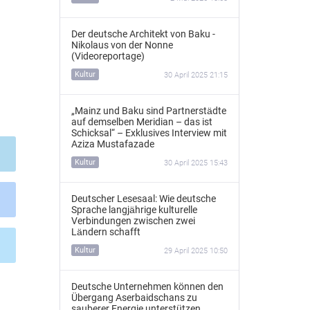
Der deutsche Architekt von Baku -
Nikolaus von der Nonne
(Videoreportage)
Kultur
30 April 2025 21:15
„Mainz und Baku sind Partnerstädte
auf demselben Meridian – das ist
Schicksal“ – Exklusives Interview mit
Aziza Mustafazade
Kultur
30 April 2025 15:43
Deutscher Lesesaal: Wie deutsche
Sprache langjährige kulturelle
Verbindungen zwischen zwei
Ländern schafft
Kultur
29 April 2025 10:50
Deutsche Unternehmen können den
Übergang Aserbaidschans zu
sauberer Energie unterstützen