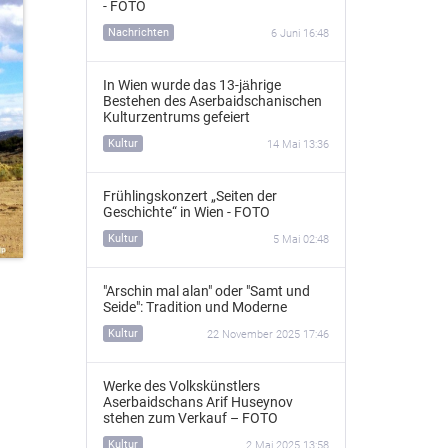
- FOTO
Nachrichten
6 Juni 16:48
In Wien wurde das 13‑jährige
Bestehen des Aserbaidschanischen
Kulturzentrums gefeiert
Kultur
14 Mai 13:36
Frühlingskonzert „Seiten der
Geschichte“ in Wien - FOTO
Kultur
5 Mai 02:48
"Arschin mal alan" oder "Samt und
Seide": Tradition und Moderne
Kultur
22 November 2025 17:46
Werke des Volkskünstlers
Aserbaidschans Arif Huseynov
stehen zum Verkauf – FOTO
Kultur
2 Mai 2025 13:58