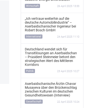
Wirtschaft
26 April 2025 13:33
„Ich vertraue weiterhin auf die
deutsche Automobilindustrie“ –
Aserbaidschanischer Ingenieur bei
Robert Bosch GmbH
International
24 April 2025 11:10
Deutschland wendet sich für
Transitlösungen an Aserbaidschan
– Präsident Steinmeier betont den
strategischen Wert des Mittleren
Korridors
Politik
23 April 2025 10:27
Aserbaidschanische Ärztin Chavar
Musayeva über den Brückenschlag
zwischen Kulturen im deutschen
Gesundheitswesen (Interview)
Gesellschaft
22 April 2025 10:24