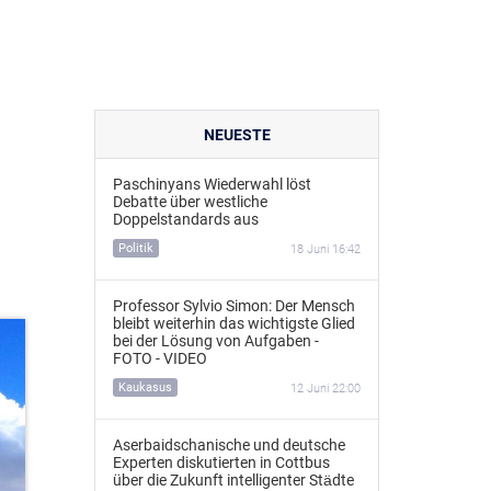
NEUESTE
Paschinyans Wiederwahl löst
Debatte über westliche
Doppelstandards aus
Politik
18 Juni 16:42
Professor Sylvio Simon: Der Mensch
bleibt weiterhin das wichtigste Glied
bei der Lösung von Aufgaben -
FOTO - VIDEO
Kaukasus
12 Juni 22:00
Aserbaidschanische und deutsche
Experten diskutierten in Cottbus
über die Zukunft intelligenter Städte