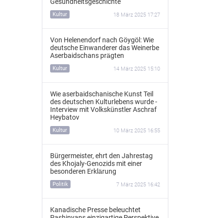
Gesundheitsgeschichte
Kultur
18 März 2025 17:27
Von Helenendorf nach Göygöl: Wie
deutsche Einwanderer das Weinerbe
Aserbaidschans prägten
Kultur
14 März 2025 15:10
Wie aserbaidschanische Kunst Teil
des deutschen Kulturlebens wurde -
Interview mit Volkskünstler Aschraf
Heybatov
Kultur
10 März 2025 16:55
Bürgermeister, ehrt den Jahrestag
des Khojaly-Genozids mit einer
besonderen Erklärung
Politik
7 März 2025 16:42
Kanadische Presse beleuchtet
Pashinyans einzigartige Perspektive