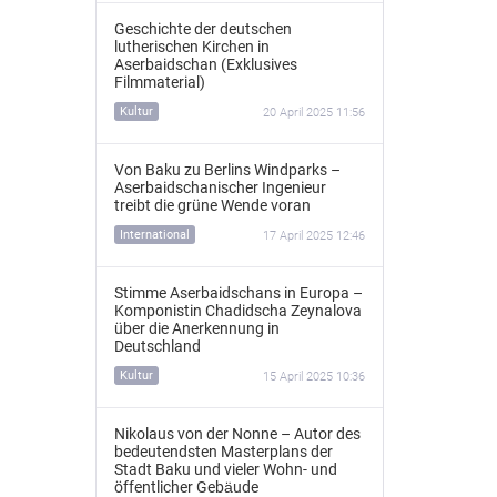
Geschichte der deutschen
lutherischen Kirchen in
Aserbaidschan (Exklusives
Filmmaterial)
Kultur
20 April 2025 11:56
Von Baku zu Berlins Windparks –
Aserbaidschanischer Ingenieur
treibt die grüne Wende voran
International
17 April 2025 12:46
Stimme Aserbaidschans in Europa –
Komponistin Chadidscha Zeynalova
über die Anerkennung in
Deutschland
Kultur
15 April 2025 10:36
Nikolaus von der Nonne – Autor des
bedeutendsten Masterplans der
Stadt Baku und vieler Wohn- und
öffentlicher Gebäude