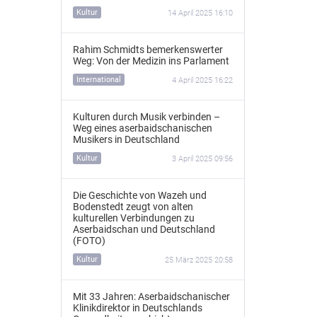
Kultur
14 April 2025 16:10
Rahim Schmidts bemerkenswerter
Weg: Von der Medizin ins Parlament
International
4 April 2025 16:22
Kulturen durch Musik verbinden –
Weg eines aserbaidschanischen
Musikers in Deutschland
Kultur
3 April 2025 09:56
Die Geschichte von Wazeh und
Bodenstedt zeugt von alten
kulturellen Verbindungen zu
Aserbaidschan und Deutschland
(FOTO)
Kultur
25 März 2025 20:58
Mit 33 Jahren: Aserbaidschanischer
Klinikdirektor in Deutschlands