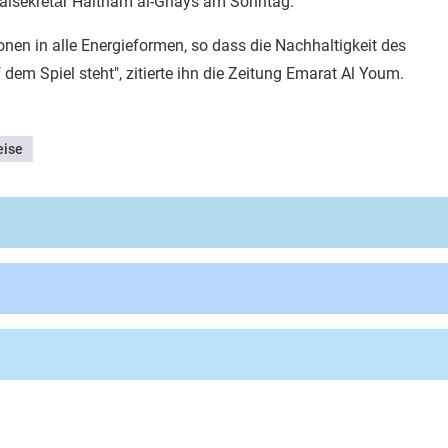
ralsekretär Haitham al-Ghays am Sonntag.
ionen in alle Energieformen, so dass die Nachhaltigkeit des
dem Spiel steht", zitierte ihn die Zeitung Emarat Al Youm.
eise