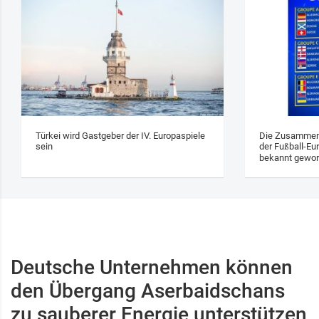
Türkei wird Gastgeber der IV. Europaspiele
Die Zusammens
sein
der Fußball-Eu
bekannt gewo
Deutsche Unternehmen können
den Übergang Aserbaidschans
zu sauberer Energie unterstützen