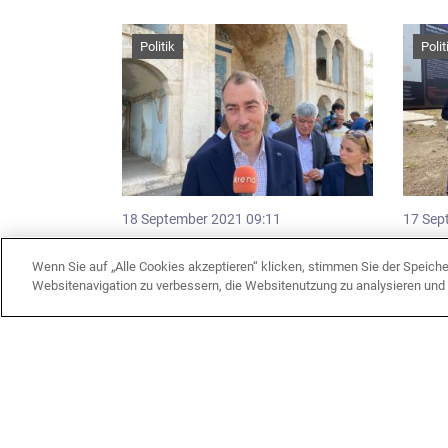
Politik
Polit
18 September 2021 09:11
17 Sep
EU will mit Armenien und
EU-Son
Aserbaidschan zusammenarbeiten,
Südkau
Wenn Sie auf „Alle Cookies akzeptieren“ klicken, stimmen Sie der Speich
um eine andere Zukunft
Karab
Websitenavigation zu verbessern, die Websitenutzung zu analysieren un
aufzubauen - EU-Vertreter
Politik
Polit