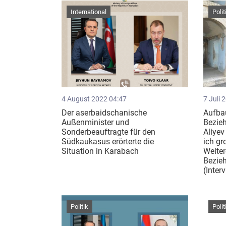
International
Polit
4 August 2022 04:47
7 Juli 
Der aserbaidschanische
Aufbau
Außenminister und
Bezie
Sonderbeauftragte für den
Aliyev
Südkaukasus erörterte die
ich gr
Situation in Karabach
Weiter
Bezieh
(Inter
Politik
Polit