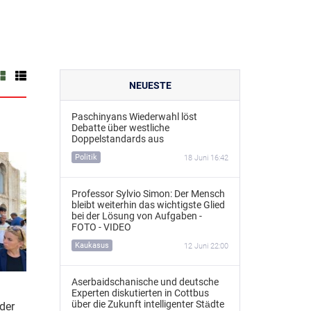
NEUESTE
Paschinyans Wiederwahl löst
Debatte über westliche
Doppelstandards aus
Politik
18 Juni 16:42
Professor Sylvio Simon: Der Mensch
bleibt weiterhin das wichtigste Glied
bei der Lösung von Aufgaben -
FOTO - VIDEO
Kaukasus
12 Juni 22:00
Aserbaidschanische und deutsche
Experten diskutierten in Cottbus
über die Zukunft intelligenter Städte
 der