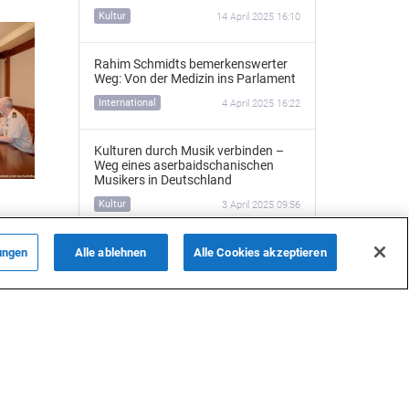
Kultur
14 April 2025 16:10
Rahim Schmidts bemerkenswerter
Weg: Von der Medizin ins Parlament
International
4 April 2025 16:22
Kulturen durch Musik verbinden –
Weg eines aserbaidschanischen
Musikers in Deutschland
Kultur
3 April 2025 09:56
ch mit
Die Geschichte von Wazeh und
ungen
Alle ablehnen
Alle Cookies akzeptieren
ür
Bodenstedt zeugt von alten
kulturellen Verbindungen zu
Aserbaidschan und Deutschland
(FOTO)
Kultur
25 März 2025 20:58
Mit 33 Jahren: Aserbaidschanischer
Klinikdirektor in Deutschlands