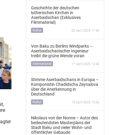
Geschichte der deutschen
n
lutherischen Kirchen in
d
Aserbaidschan (Exklusives
Filmmaterial)
Kultur
20 April 2025 11:56
Von Baku zu Berlins Windparks –
Aserbaidschanischer Ingenieur
treibt die grüne Wende voran
International
17 April 2025 12:46
Stimme Aserbaidschans in Europa –
Komponistin Chadidscha Zeynalova
über die Anerkennung in
Deutschland
Kultur
15 April 2025 10:36
it,
ere
Nikolaus von der Nonne – Autor des
agter
bedeutendsten Masterplans der
Stadt Baku und vieler Wohn- und
öffentlicher Gebäude