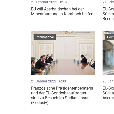
21 Februar 2022 18:14
21 Feb
EU will Aserbaidschan bei der
EU-Son
Minenräumung in Karabach helfen
Südkau
Besuc
International
Polit
21 Januar 2022 16:00
20 Jan
Französische Präsidentenberaterin
EU-Son
und der EU-Sonderbeauftragter
Südka
sind zu Besuch im Südkaukasus
Aserb
(Exklusiv)