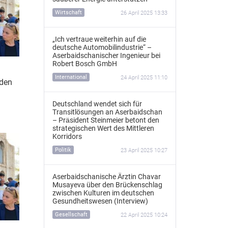
Wirtschaft
26 April 2025 13:33
„Ich vertraue weiterhin auf die
deutsche Automobilindustrie“ –
Aserbaidschanischer Ingenieur bei
Robert Bosch GmbH
International
24 April 2025 11:10
 den
Deutschland wendet sich für
Transitlösungen an Aserbaidschan
– Präsident Steinmeier betont den
strategischen Wert des Mittleren
Korridors
Politik
23 April 2025 10:27
Aserbaidschanische Ärztin Chavar
Musayeva über den Brückenschlag
zwischen Kulturen im deutschen
Gesundheitswesen (Interview)
Gesellschaft
22 April 2025 10:24