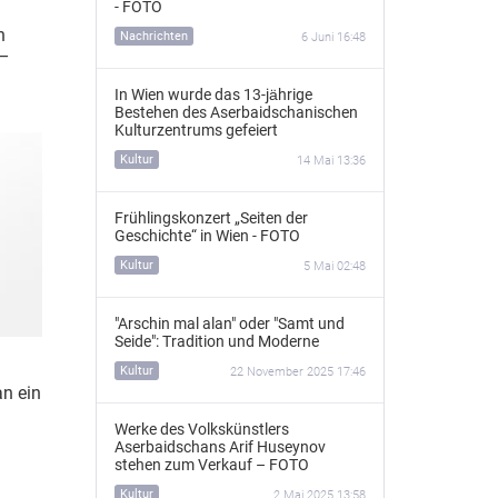
- FOTO
n
Nachrichten
6 Juni 16:48
 –
In Wien wurde das 13‑jährige
Bestehen des Aserbaidschanischen
Kulturzentrums gefeiert
Kultur
14 Mai 13:36
Frühlingskonzert „Seiten der
Geschichte“ in Wien - FOTO
Kultur
5 Mai 02:48
"Arschin mal alan" oder "Samt und
Seide": Tradition und Moderne
Kultur
22 November 2025 17:46
an ein
Werke des Volkskünstlers
Aserbaidschans Arif Huseynov
stehen zum Verkauf – FOTO
Kultur
2 Mai 2025 13:58