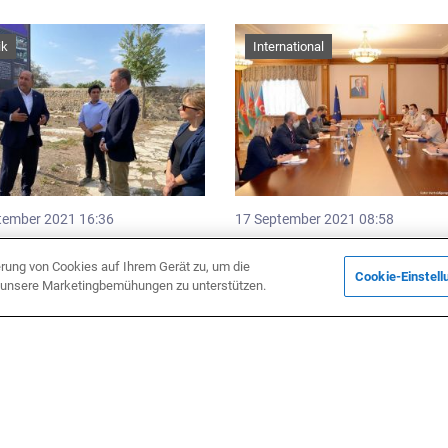
ik
International
tember 2021 16:36
17 September 2021 08:58
derbeauftragter für den
Der aserbaidschanische
kasus Toivo Klaar ist in
Verteidigungsminister trifft si
erung von Cookies auf Ihrem Gerät zu, um die
Cookie-Einstell
ach
dem EU-Sonderbeauftragten f
d unsere Marketingbemühungen zu unterstützen.
den Südkaukasus
ik
Politik