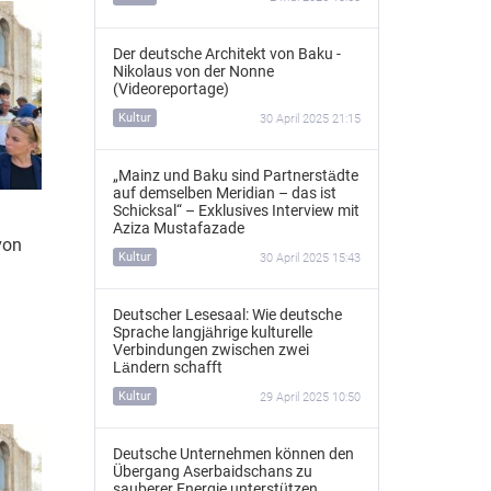
Der deutsche Architekt von Baku -
Nikolaus von der Nonne
(Videoreportage)
Kultur
30 April 2025 21:15
„Mainz und Baku sind Partnerstädte
auf demselben Meridian – das ist
Schicksal“ – Exklusives Interview mit
Aziza Mustafazade
von
Kultur
30 April 2025 15:43
Deutscher Lesesaal: Wie deutsche
Sprache langjährige kulturelle
Verbindungen zwischen zwei
Ländern schafft
Kultur
29 April 2025 10:50
Deutsche Unternehmen können den
Übergang Aserbaidschans zu
sauberer Energie unterstützen