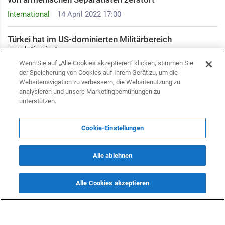
International
14 April 2022 17:00
Türkei hat im US-dominierten Militärbereich
revolutioniert
International
Wenn Sie auf „Alle Cookies akzeptieren“ klicken, stimmen Sie
13 April 2022 14:40
der Speicherung von Cookies auf Ihrem Gerät zu, um die
Websitenavigation zu verbessern, die Websitenutzung zu
Paschinjan erkannte die Verluste von Armenien im
analysieren und unsere Marketingbemühungen zu
zweiten Karabach-Krieg an
unterstützen.
Politik
13 April 2022 12:53
Cookie-Einstellungen
Die „Zeitenwende“ als Chance für den Südkaukasus?
Politik
13 April 2022 09:12
Alle ablehnen
Aserbaidschan nahm am ersten Treffen der Globalen
Alle Cookies akzeptieren
Allianz für vermisste Personen teil
International
12 April 2022 16:00