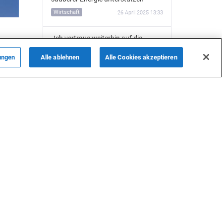
Wirtschaft
26 April 2025 13:33
„Ich vertraue weiterhin auf die
ch
deutsche Automobilindustrie“ –
Aserbaidschanischer Ingenieur bei
ungen
Alle ablehnen
Alle Cookies akzeptieren
Robert Bosch GmbH
International
24 April 2025 11:10
Deutschland wendet sich für
Transitlösungen an Aserbaidschan
– Präsident Steinmeier betont den
strategischen Wert des Mittleren
Korridors
Politik
23 April 2025 10:27
Aserbaidschanische Ärztin Chavar
Musayeva über den Brückenschlag
zwischen Kulturen im deutschen
Gesundheitswesen (Interview)
am
Gesellschaft
22 April 2025 10:24
r