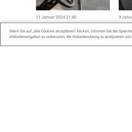
11 Januar 2024 21:40
3 Janu
Reservierte Kapazitäten am IGB für
Das V
2023/2024
TAP w
Wenn Sie auf „Alle Cookies akzeptieren“ klicken, stimmen Sie der Speich
Websitenavigation zu verbessern, die Websitenutzung zu analysieren un
Wirtschaft
Inte
18 Dezember 2023 17:18
18 Dez
China wird jährlich 11 Milliarden
Turkm
Kubikmeter Gas aus Kasachstan
diskut