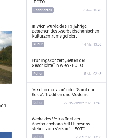
- FOTO
Nachrichten
6 Juni 16:48
In Wien wurde das 13‑jährige
Bestehen des Aserbaidschanischen
Kulturzentrums gefeiert
Kultur
14 Mai 13:36
Frühlingskonzert „Seiten der
Geschichte“ in Wien - FOTO
Kultur
5 Mai 02:48
"Arschin mal alan" oder "Samt und
Seide": Tradition und Moderne
Kultur
22 November 2025 17:46
ach
Werke des Volkskünstlers
Aserbaidschans Arif Huseynov
stehen zum Verkauf – FOTO
Kultur
2 Mai 2025 13:58