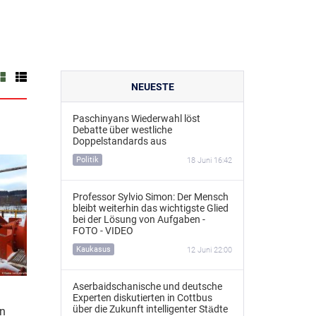
NEUESTE
Paschinyans Wiederwahl löst
Debatte über westliche
Doppelstandards aus
Politik
18 Juni 16:42
Professor Sylvio Simon: Der Mensch
bleibt weiterhin das wichtigste Glied
bei der Lösung von Aufgaben -
FOTO - VIDEO
Kaukasus
12 Juni 22:00
Aserbaidschanische und deutsche
Experten diskutierten in Cottbus
über die Zukunft intelligenter Städte
en