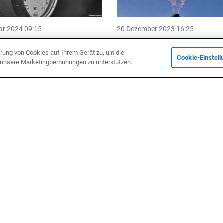
ar 2024 09:15
20 Dezember 2023 16:25
olumen der Gasexporte über
Russische Gaslieferungen na
urde bekannt gegeben
Usbekistan haben zu einer
erung von Cookies auf Ihrem Gerät zu, um die
Cookie-Einstell
erhöhten Belastung der
d unsere Marketingbemühungen zu unterstützen.
Gaspipelines im Land geführt
rnational
Wirtschaft
ember 2023 11:21
16 Dezember 2023 09:22
enistan und Afghanistan
Die reservierten Kapazitäten 
ierten über die Umsetzung
IGB für das Gaswirtschaftsjah