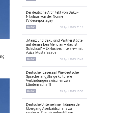
Der deutsche Architekt von Baku -
Nikolaus von der Nonne
(Videoreportage)
Kultur
30 April 2025 21:15
„Mainz und Baku sind Partnerstädte
auf demselben Meridian – das ist
Schicksal“ – Exklusives Interview mit
Aziza Mustafazade
ung
Kultur
30 April 2025 15:43
Deutscher Lesesaal: Wie deutsche
Sprache langjährige kulturelle
Verbindungen zwischen zwei
Ländern schafft
Kultur
29 April 2025 10:50
Deutsche Unternehmen können den
Übergang Aserbaidschans zu
sauberer Energie unterstützen