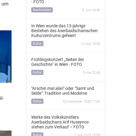
- FOTO
z um
Nachrichten
6 Juni 16:48
In Wien wurde das 13‑jährige
Bestehen des Aserbaidschanischen
Kulturzentrums gefeiert
Kultur
14 Mai 13:36
Frühlingskonzert „Seiten der
Geschichte“ in Wien - FOTO
Kultur
5 Mai 02:48
"Arschin mal alan" oder "Samt und
Seide": Tradition und Moderne
l-
Kultur
22 November 2025 17:46
Werke des Volkskünstlers
Aserbaidschans Arif Huseynov
stehen zum Verkauf – FOTO
Kultur
2 Mai 2025 13:58