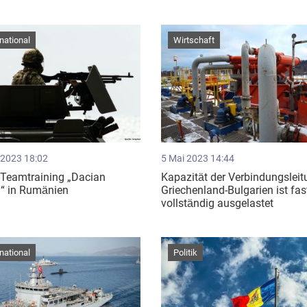
rnational
Wirtschaft
 2023 18:02
5 Mai 2023 14:44
Teamtraining „Dacian
Kapazität der Verbindungslei
g“ in Rumänien
Griechenland-Bulgarien ist fas
vollständig ausgelastet
rnational
Politik