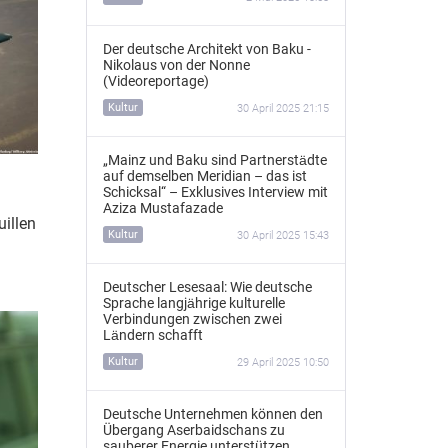
Der deutsche Architekt von Baku -
Nikolaus von der Nonne
(Videoreportage)
Kultur
30 April 2025 21:15
„Mainz und Baku sind Partnerstädte
auf demselben Meridian – das ist
Schicksal“ – Exklusives Interview mit
Aziza Mustafazade
illen
Kultur
30 April 2025 15:43
Deutscher Lesesaal: Wie deutsche
Sprache langjährige kulturelle
Verbindungen zwischen zwei
Ländern schafft
Kultur
29 April 2025 10:50
Deutsche Unternehmen können den
Übergang Aserbaidschans zu
sauberer Energie unterstützen