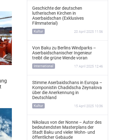
Geschichte der deutschen
lutherischen Kirchen in
Aserbaidschan (Exklusives
Filmmaterial)
Kultur
20 April 2025 11:56
Von Baku zu Berlins Windparks –
Aserbaidschanischer Ingenieur
treibt die grüne Wende voran
International
17 April 2025 12:46
tung
Stimme Aserbaidschans in Europa –
t
Komponistin Chadidscha Zeynalova
über die Anerkennung in
Deutschland
Kultur
15 April 2025 10:36
Nikolaus von der Nonne – Autor des
bedeutendsten Masterplans der
Stadt Baku und vieler Wohn- und
öffentlicher Gebäude