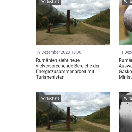
Wirtschaft
Wirt
19 Dezember 2023 10:30
11 Dez
Rumänien sieht neue
Rumäni
vielversprechende Bereiche der
Auswe
Energiezusammenarbeit mit
Gaskor
Turkmenistan
Minis
Wirtschaft
Wirt