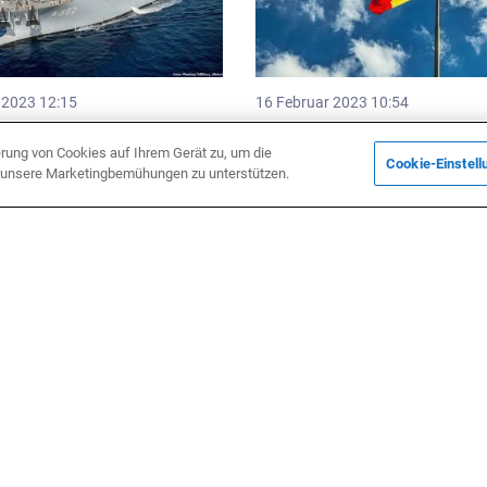
 2023 12:15
16 Februar 2023 10:54
ien und die Türkei gründen
Moldawiens Präsidentin sagt,
rbeitsgruppe zur Sicherheit
die Verteidigungskapazität de
erung von Cookies auf Ihrem Gerät zu, um die
Cookie-Einstell
hwarzen Meer
Landes gestärkt werden muss
d unsere Marketingbemühungen zu unterstützen.
ik
Wirtschaft
uar 2023 14:22
20 Dezember 2022 13:18