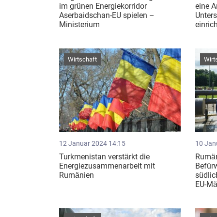
im grünen Energiekorridor
eine A
Aserbaidschan-EU spielen –
Unters
Ministerium
einric
Wirtschaft
Wirt
12 Januar 2024 14:15
10 Jan
Turkmenistan verstärkt die
Rumäni
Energiezusammenarbeit mit
Befürw
Rumänien
südlic
EU-Mä