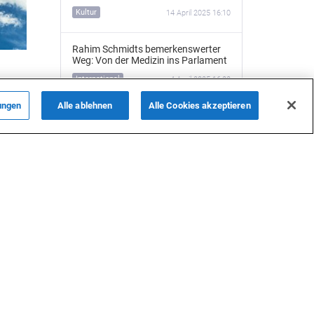
Kultur
14 April 2025 16:10
Rahim Schmidts bemerkenswerter
Weg: Von der Medizin ins Parlament
International
4 April 2025 16:22
 dass
s
ungen
Alle ablehnen
Alle Cookies akzeptieren
Kulturen durch Musik verbinden –
Weg eines aserbaidschanischen
Musikers in Deutschland
Kultur
3 April 2025 09:56
Die Geschichte von Wazeh und
Bodenstedt zeugt von alten
kulturellen Verbindungen zu
Aserbaidschan und Deutschland
(FOTO)
Kultur
25 März 2025 20:58
Mit 33 Jahren: Aserbaidschanischer
Klinikdirektor in Deutschlands