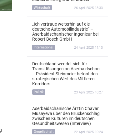
Wirtschaft
26 April 2025 13:33
„Ich vertraue weiterhin auf die
n
deutsche Automobilindustrie“ –
Aserbaidschanischer Ingenieur bei
Robert Bosch GmbH
International
24 April 2025 11:10
Deutschland wendet sich für
Transitlösungen an Aserbaidschan
– Präsident Steinmeier betont den
strategischen Wert des Mittleren
Korridors
Politik
23 April 2025 10:27
Aserbaidschanische Ärztin Chavar
Musayeva über den Brückenschlag
zwischen Kulturen im deutschen
Gesundheitswesen (Interview)
g
Gesellschaft
22 April 2025 10:24