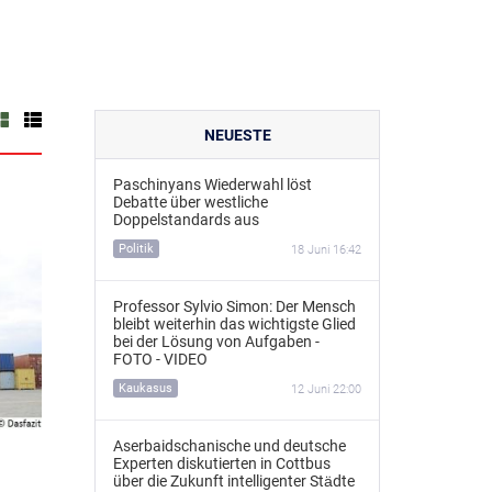
NEUESTE
Paschinyans Wiederwahl löst
Debatte über westliche
Doppelstandards aus
Politik
18 Juni 16:42
Professor Sylvio Simon: Der Mensch
bleibt weiterhin das wichtigste Glied
bei der Lösung von Aufgaben -
FOTO - VIDEO
Kaukasus
12 Juni 22:00
Aserbaidschanische und deutsche
Experten diskutierten in Cottbus
über die Zukunft intelligenter Städte