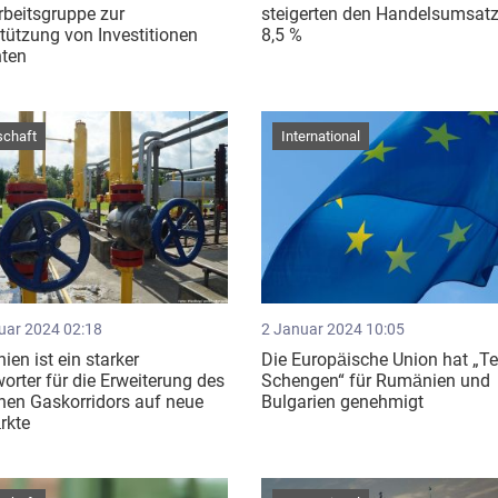
rbeitsgruppe zur
steigerten den Handelsumsat
tützung von Investitionen
8,5 %
hten
schaft
International
uar 2024 02:18
2 Januar 2024 10:05
en ist ein starker
Die Europäische Union hat „Tei
orter für die Erweiterung des
Schengen“ für Rumänien und
hen Gaskorridors auf neue
Bulgarien genehmigt
rkte