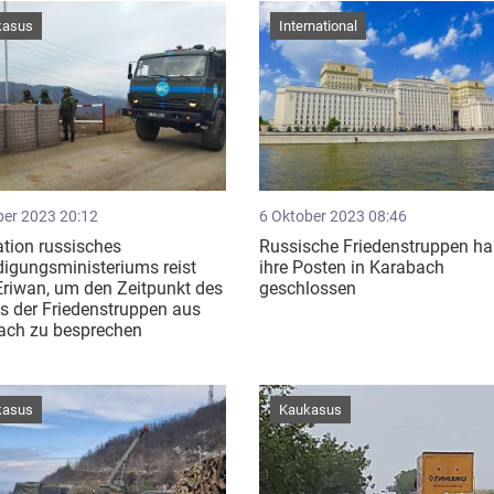
kasus
International
ber 2023 20:12
6 Oktober 2023 08:46
tion russisches
Russische Friedenstruppen h
digungsministeriums reist
ihre Posten in Karabach
riwan, um den Zeitpunkt des
geschlossen
s der Friedenstruppen aus
ch zu besprechen ​
kasus
Kaukasus