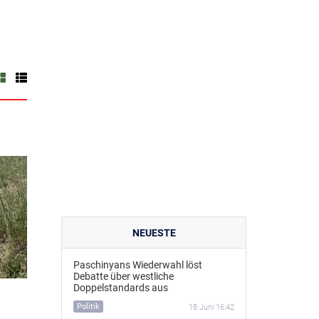
NEUESTE
Paschinyans Wiederwahl löst
Debatte über westliche
Doppelstandards aus
Politik
18 Juni 16:42