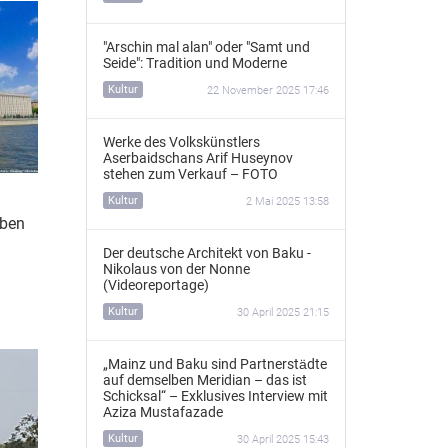
"Arschin mal alan" oder "Samt und
Seide": Tradition und Moderne
Kultur
22 November 2025 17:46
Werke des Volkskünstlers
Aserbaidschans Arif Huseynov
stehen zum Verkauf – FOTO
Kultur
2 Mai 2025 13:58
aben
Der deutsche Architekt von Baku -
Nikolaus von der Nonne
(Videoreportage)
Kultur
30 April 2025 21:15
„Mainz und Baku sind Partnerstädte
auf demselben Meridian – das ist
Schicksal“ – Exklusives Interview mit
Aziza Mustafazade
Kultur
30 April 2025 15:43