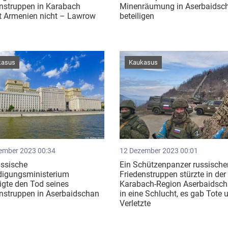
nstruppen in Karabach
Minenräumung in Aserbaidsc
ft Armenien nicht – Lawrow
beteiligen
kasus
Kaukasus
ember 2023 00:34
12 Dezember 2023 00:01
ussische
Ein Schützenpanzer russische
digungsministerium
Friedenstruppen stürzte in der
igte den Tod seines
Karabach-Region Aserbaidsc
nstruppen in Aserbaidschan
in eine Schlucht, es gab Tote 
Verletzte