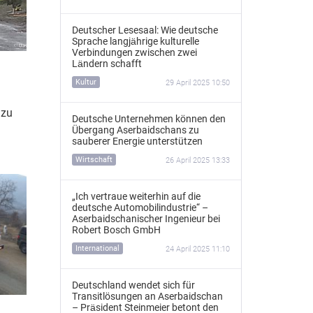
Deutscher Lesesaal: Wie deutsche
Sprache langjährige kulturelle
Verbindungen zwischen zwei
Ländern schafft
Kultur
29 April 2025 10:50
 zu
Deutsche Unternehmen können den
Übergang Aserbaidschans zu
sauberer Energie unterstützen
Wirtschaft
26 April 2025 13:33
„Ich vertraue weiterhin auf die
deutsche Automobilindustrie“ –
Aserbaidschanischer Ingenieur bei
Robert Bosch GmbH
International
24 April 2025 11:10
Deutschland wendet sich für
Transitlösungen an Aserbaidschan
– Präsident Steinmeier betont den