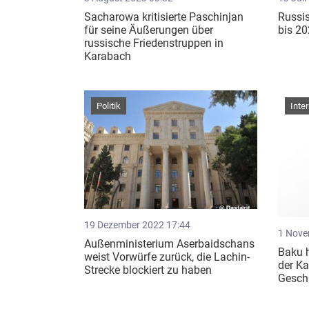
Sacharowa kritisierte Paschinjan
Russis
für seine Äußerungen über
bis 20
russische Friedenstruppen in
Karabach
Politik
Inte
19 Dezember 2022 17:44
1 Nove
Außenministerium Aserbaidschans
Baku h
weist Vorwürfe zurück, die Lachin-
der Ka
Strecke blockiert zu haben
Geschi