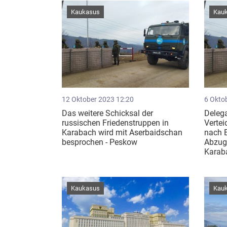
Kaukasus
Kau
12 Oktober 2023 12:20
6 Okto
Das weitere Schicksal der
Delega
russischen Friedenstruppen in
Vertei
Karabach wird mit Aserbaidschan
nach E
besprochen - Peskow
Abzug
Karaba
Kaukasus
Kau