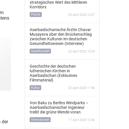
strategischen Wert des Mittleren
Korridors
em
Politik
23 April 2025 10:27
stens
Aserbaidschanische Ärztin Chavar
Musayeva über den Brückenschlag
zwischen Kulturen im deutschen
Gesundheitswesen (Interview)
Gesellschaft
22 April 2025 10:24
Geschichte der deutschen
lutherischen Kirchen in
Aserbaidschan (Exklusives
Filmmaterial)
Kultur
20 April 2025 11:56
Von Baku zu Berlins Windparks –
Aserbaidschanischer Ingenieur
treibt die grüne Wende voran
International
17 April 2025 12:46
 der