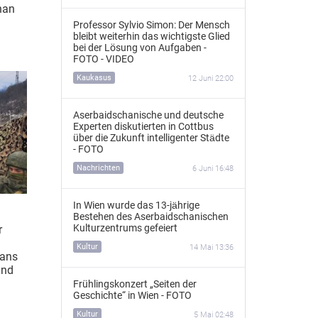
han
Professor Sylvio Simon: Der Mensch
bleibt weiterhin das wichtigste Glied
bei der Lösung von Aufgaben -
FOTO - VIDEO
Kaukasus
12 Juni 22:00
Aserbaidschanische und deutsche
Experten diskutierten in Cottbus
über die Zukunft intelligenter Städte
- FOTO
Nachrichten
6 Juni 16:48
In Wien wurde das 13‑jährige
Bestehen des Aserbaidschanischen
Kulturzentrums gefeiert
r
Kultur
14 Mai 13:36
hans
und
Frühlingskonzert „Seiten der
Geschichte“ in Wien - FOTO
Kultur
5 Mai 02:48