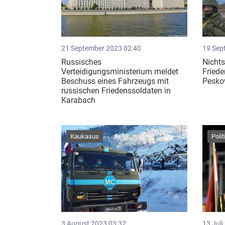
21 September 2023 02:40
19 Sep
Russisches
Nichts
Verteidigungsministerium meldet
Friede
Beschuss eines Fahrzeugs mit
Pesk
russischen Friedenssoldaten in
Karabach
Kaukasus
Polit
3 August 2023 03:32
13 Juli