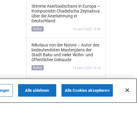
Stimme Aserbaidschans in Europa –
Komponistin Chadidscha Zeynalova
über die Anerkennung in
Deutschland
Kultur
15 April 2025 10:36
Nikolaus von der Nonne – Autor des
bedeutendsten Masterplans der
Stadt Baku und vieler Wohn- und
öffentlicher Gebäude
Kultur
14 April 2025 16:10
Rahim Schmidts bemerkenswerter
Weg: Von der Medizin ins Parlament
ungen
Alle ablehnen
Alle Cookies akzeptieren
ALLE NACHRICHTEN
International
4 April 2025 16:22
Kulturen durch Musik verbinden –
Weg eines aserbaidschanischen
Musikers in Deutschland
Kultur
3 April 2025 09:56