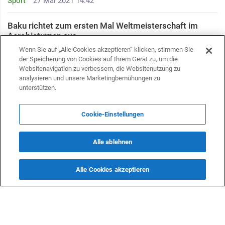
Sport
27 Mai 2021 14:42
Baku richtet zum ersten Mal Weltmeisterschaft im
Aerobicturnen aus
Sport
Wenn Sie auf „Alle Cookies akzeptieren“ klicken, stimmen Sie
26 Mai 2021 10:40
der Speicherung von Cookies auf Ihrem Gerät zu, um die
Websitenavigation zu verbessern, die Websitenutzung zu
In Baku wurden Finalisten der Welt
analysieren und unsere Marketingbemühungen zu
Altersgruppenwettbewerbe für Aerobe-Gymnastik
unterstützen.
unter gemischten Paaren ermittelt
Sport
22 Mai 2021 11:38
Cookie-Einstellungen
In Baku wurden die Finalisten Welt-Altersgruppen-
Alle ablehnen
Wettbewerbe für Aerobe-Gymnastik im
Einzelprogramm bei Männern bekannt gegeben
Sport
21 Mai 2021 15:35
Alle Cookies akzeptieren
Der erste Tag der Internationalen Welt-Altersgruppen-
Wettbewerbe für Aerobe-Gymnastik beginnt in Baku
Sport
21 Mai 2021 13:52