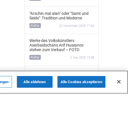
"Arschin mal alan" oder "Samt und
Seide": Tradition und Moderne
Kultur
22 November 2025 17:46
Werke des Volkskünstlers
Aserbaidschans Arif Huseynov
stehen zum Verkauf – FOTO
Kultur
2 Mai 2025 13:58
Der deutsche Architekt von Baku -
Nikolaus von der Nonne
(Videoreportage)
ungen
Alle ablehnen
Alle Cookies akzeptieren
ALLE NACHRICHTEN
Kultur
30 April 2025 21:15
„Mainz und Baku sind Partnerstädte
auf demselben Meridian – das ist
Schicksal“ – Exklusives Interview mit
Aziza Mustafazade
Kultur
30 April 2025 15:43