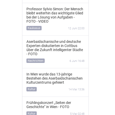
Professor Sylvio Simon: Der Mensch
bleibt weiterhin das wichtigste Glied
bei der Lösung von Aufgaben -
FOTO - VIDEO
Kaukasus
12 Juni 22:00
Aserbaidschanische und deutsche
Experten diskutierten in Cottbus
über die Zukunft intelligenter Städte
- FOTO
Nachrichten
6 Juni 16:48
In Wien wurde das 13‑jährige
Bestehen des Aserbaidschanischen
Kulturzentrums gefeiert
Kultur
14 Mai 13:36
Frühlingskonzert „Seiten der
Geschichte“ in Wien - FOTO
Kultur
5 Mai 02:48