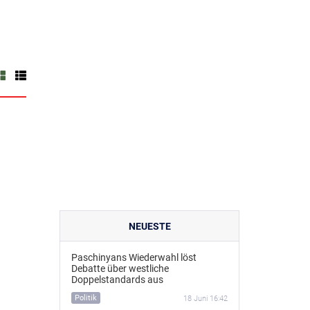
NEUESTE
Paschinyans Wiederwahl löst
Debatte über westliche
Doppelstandards aus
Politik
18 Juni 16:42