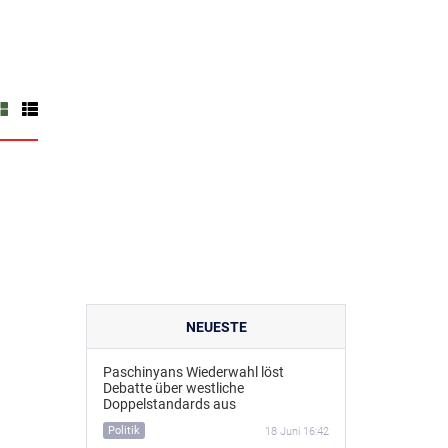
NEUESTE
Paschinyans Wiederwahl löst
Debatte über westliche
Doppelstandards aus
Politik
18 Juni 16:42