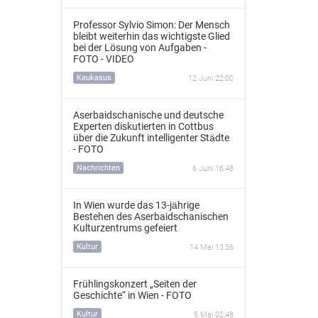
Professor Sylvio Simon: Der Mensch
bleibt weiterhin das wichtigste Glied
bei der Lösung von Aufgaben -
FOTO - VIDEO
Kaukasus
12 Juni 22:00
Aserbaidschanische und deutsche
Experten diskutierten in Cottbus
über die Zukunft intelligenter Städte
- FOTO
Nachrichten
6 Juni 16:48
In Wien wurde das 13‑jährige
Bestehen des Aserbaidschanischen
Kulturzentrums gefeiert
Kultur
14 Mai 13:36
Frühlingskonzert „Seiten der
Geschichte“ in Wien - FOTO
Kultur
5 Mai 02:48