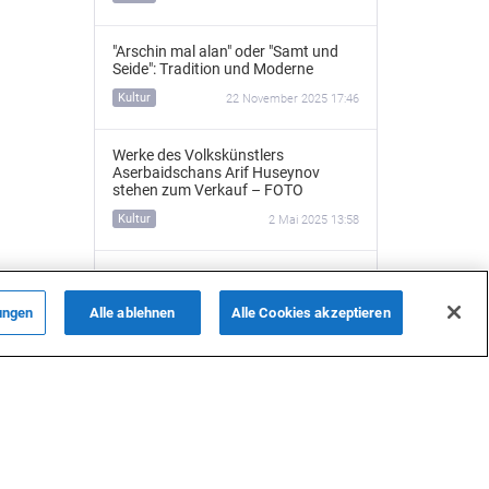
"Arschin mal alan" oder "Samt und
Seide": Tradition und Moderne
Kultur
22 November 2025 17:46
Werke des Volkskünstlers
Aserbaidschans Arif Huseynov
stehen zum Verkauf – FOTO
Kultur
2 Mai 2025 13:58
Der deutsche Architekt von Baku -
Nikolaus von der Nonne
(Videoreportage)
ungen
Alle ablehnen
Alle Cookies akzeptieren
ALLE NACHRICHTEN
Kultur
30 April 2025 21:15
„Mainz und Baku sind Partnerstädte
auf demselben Meridian – das ist
Schicksal“ – Exklusives Interview mit
Aziza Mustafazade
Kultur
30 April 2025 15:43