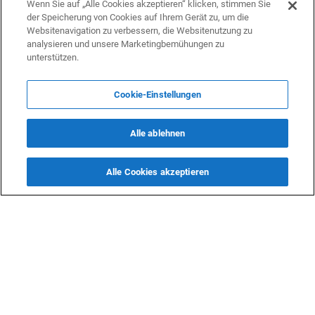
Wirtschaft
Wenn Sie auf „Alle Cookies akzeptieren“ klicken, stimmen Sie
1 September 2023 01:22
der Speicherung von Cookies auf Ihrem Gerät zu, um die
Websitenavigation zu verbessern, die Websitenutzung zu
Georgien steigerte den Export von Agrarlebensmitteln
analysieren und unsere Marketingbemühungen zu
unterstützen.
Wirtschaft
29 August 2023 10:58
KazMunayGas senkt die Kosten für Dieselkraftstoff für
Cookie-Einstellungen
Landwirte
Wirtschaft
23 August 2023 13:30
Alle ablehnen
Kasachstan begann mit dem industriellen
Alle Cookies akzeptieren
Bananenanbau
Wirtschaft
23 August 2023 09:12
Türkiye hat seit Jahresbeginn die Teeexporte um 30 %
gesteigert
Wirtschaft
22 August 2023 02:13
Erhöhte Weinproduktion in Usbekistan