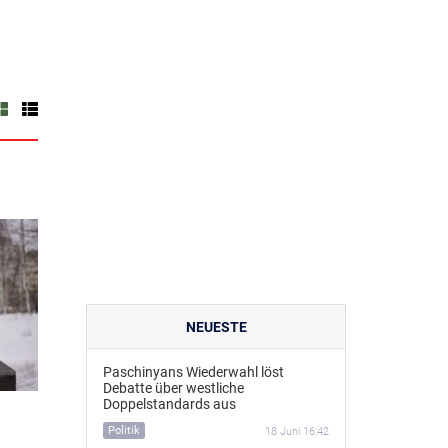
NEUESTE
Paschinyans Wiederwahl löst
Debatte über westliche
Doppelstandards aus
Politik
18 Juni 16:42