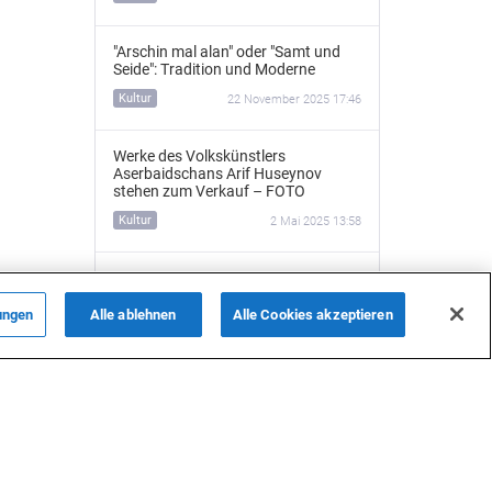
"Arschin mal alan" oder "Samt und
Seide": Tradition und Moderne
Kultur
22 November 2025 17:46
Werke des Volkskünstlers
Aserbaidschans Arif Huseynov
stehen zum Verkauf – FOTO
Kultur
2 Mai 2025 13:58
Der deutsche Architekt von Baku -
Nikolaus von der Nonne
(Videoreportage)
ungen
Alle ablehnen
Alle Cookies akzeptieren
ALLE NACHRICHTEN
Kultur
30 April 2025 21:15
„Mainz und Baku sind Partnerstädte
auf demselben Meridian – das ist
Schicksal“ – Exklusives Interview mit
Aziza Mustafazade
Kultur
30 April 2025 15:43