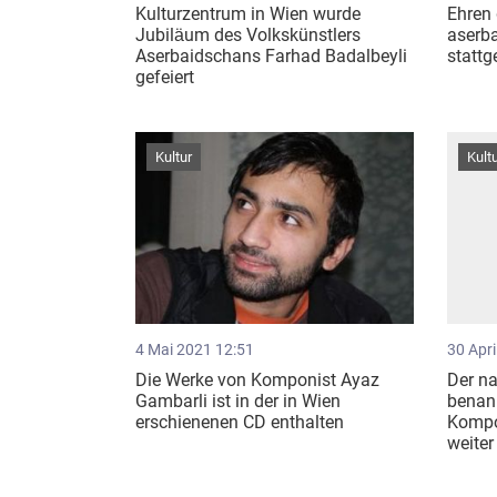
Kulturzentrum in Wien wurde
Ehren
Jubiläum des Volkskünstlers
aserb
Aserbaidschans Farhad Badalbeyli
statt
gefeiert
Kultur
Kult
4 Mai 2021 12:51
30 Apri
Die Werke von Komponist Ayaz
Der na
Gambarli ist in der in Wien
benann
erschienenen CD enthalten
Kompo
weiter