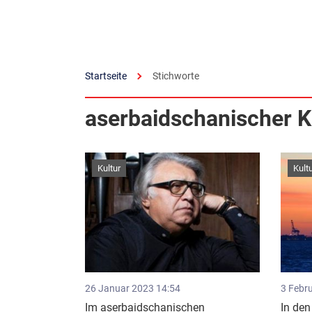
Startseite
Stichworte
aserbaidschanischer 
Kultur
Kult
26 Januar 2023 14:54
3 Febr
Im aserbaidschanischen
In den