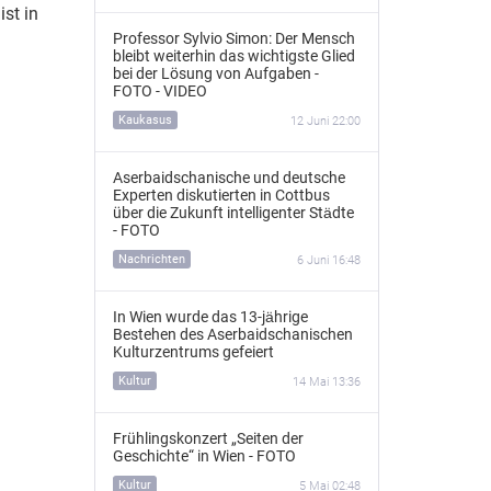
st in
Professor Sylvio Simon: Der Mensch
bleibt weiterhin das wichtigste Glied
bei der Lösung von Aufgaben -
FOTO - VIDEO
Kaukasus
12 Juni 22:00
Aserbaidschanische und deutsche
Experten diskutierten in Cottbus
über die Zukunft intelligenter Städte
- FOTO
Nachrichten
6 Juni 16:48
In Wien wurde das 13‑jährige
Bestehen des Aserbaidschanischen
Kulturzentrums gefeiert
Kultur
14 Mai 13:36
Frühlingskonzert „Seiten der
Geschichte“ in Wien - FOTO
Kultur
5 Mai 02:48