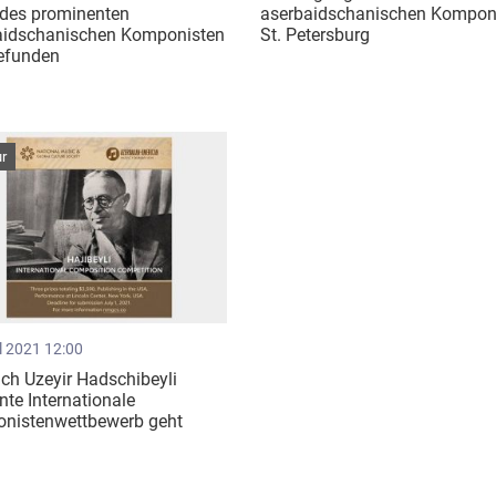
 des prominenten
aserbaidschanischen Komponi
aidschanischen Komponisten
St. Petersburg
gefunden
ur
l 2021 12:00
ch Uzeyir Hadschibeyli
te Internationale
nistenwettbewerb geht