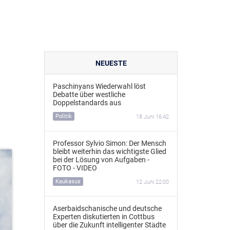
NEUESTE
Paschinyans Wiederwahl löst
Debatte über westliche
Doppelstandards aus
Politik
18 Juni 16:42
Professor Sylvio Simon: Der Mensch
bleibt weiterhin das wichtigste Glied
bei der Lösung von Aufgaben -
FOTO - VIDEO
Kaukasus
12 Juni 22:00
Aserbaidschanische und deutsche
Experten diskutierten in Cottbus
über die Zukunft intelligenter Städte