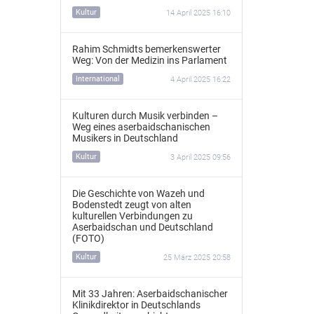
Kultur
14 April 2025 16:10
Rahim Schmidts bemerkenswerter
Weg: Von der Medizin ins Parlament
International
4 April 2025 16:22
Kulturen durch Musik verbinden –
Weg eines aserbaidschanischen
Musikers in Deutschland
Kultur
3 April 2025 09:56
Die Geschichte von Wazeh und
Bodenstedt zeugt von alten
kulturellen Verbindungen zu
Aserbaidschan und Deutschland
(FOTO)
Kultur
25 März 2025 20:58
Mit 33 Jahren: Aserbaidschanischer
Klinikdirektor in Deutschlands