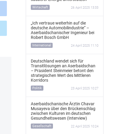
Wirtschaft
26 April 2025 13:33
„Ich vertraue weiterhin auf die
deutsche Automobilindustrie“ –
Aserbaidschanischer Ingenieur bei
Robert Bosch GmbH
International
24 April 2025 11:10
Deutschland wendet sich für
Transitlösungen an Aserbaidschan
– Präsident Steinmeier betont den
strategischen Wert des Mittleren
Korridors
Politik
23 April 2025 10:27
Aserbaidschanische Ärztin Chavar
Musayeva über den Brückenschlag
zwischen Kulturen im deutschen
Gesundheitswesen (Interview)
Gesellschaft
22 April 2025 10:24