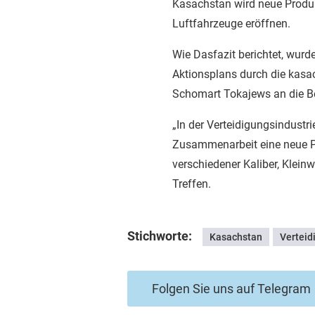
Kasachstan wird neue Produ
Luftfahrzeuge eröffnen.
Wie Dasfazit berichtet, wurd
Aktionsplans durch die kas
Schomart Tokajews an die B
„In der Verteidigungsindustr
Zusammenarbeit eine neue Pro
verschiedener Kaliber, Klei
Treffen.
Stichworte:
Kasachstan
Verteid
Folgen Sie uns auf Telegram