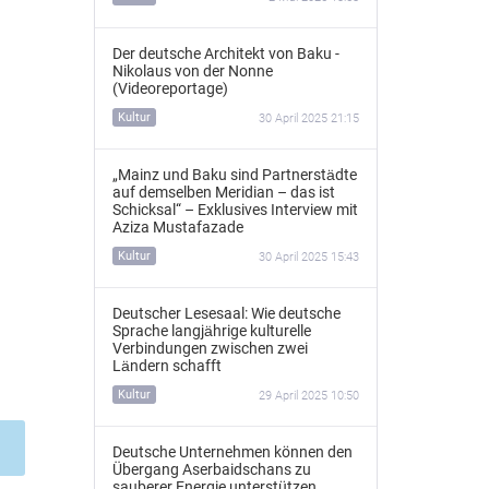
Der deutsche Architekt von Baku -
Nikolaus von der Nonne
(Videoreportage)
Kultur
30 April 2025 21:15
„Mainz und Baku sind Partnerstädte
auf demselben Meridian – das ist
Schicksal“ – Exklusives Interview mit
Aziza Mustafazade
Kultur
30 April 2025 15:43
Deutscher Lesesaal: Wie deutsche
Sprache langjährige kulturelle
Verbindungen zwischen zwei
Ländern schafft
Kultur
29 April 2025 10:50
Deutsche Unternehmen können den
Übergang Aserbaidschans zu
sauberer Energie unterstützen