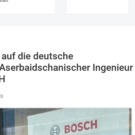
statt
n auf die deutsche
 Aserbaidschanischer Ingenieur
bH
0)