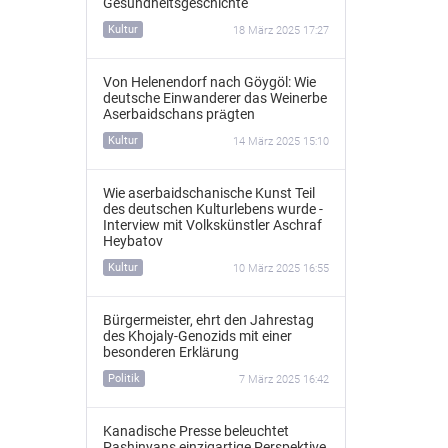
Gesundheitsgeschichte
Kultur
18 März 2025 17:27
Von Helenendorf nach Göygöl: Wie
deutsche Einwanderer das Weinerbe
Aserbaidschans prägten
Kultur
14 März 2025 15:10
Wie aserbaidschanische Kunst Teil
des deutschen Kulturlebens wurde -
Interview mit Volkskünstler Aschraf
Heybatov
Kultur
10 März 2025 16:55
Bürgermeister, ehrt den Jahrestag
des Khojaly-Genozids mit einer
besonderen Erklärung
Politik
7 März 2025 16:42
Kanadische Presse beleuchtet
Pashinyans einzigartige Perspektive