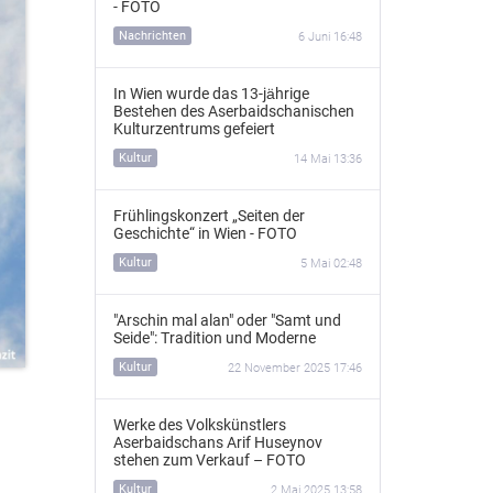
- FOTO
Nachrichten
6 Juni 16:48
In Wien wurde das 13‑jährige
Bestehen des Aserbaidschanischen
Kulturzentrums gefeiert
Kultur
14 Mai 13:36
Frühlingskonzert „Seiten der
Geschichte“ in Wien - FOTO
Kultur
5 Mai 02:48
"Arschin mal alan" oder "Samt und
Seide": Tradition und Moderne
Kultur
22 November 2025 17:46
Werke des Volkskünstlers
Aserbaidschans Arif Huseynov
stehen zum Verkauf – FOTO
Kultur
2 Mai 2025 13:58