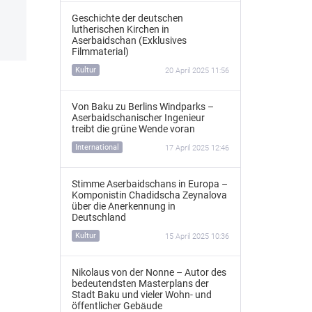
Geschichte der deutschen
lutherischen Kirchen in
Aserbaidschan (Exklusives
Filmmaterial)
Kultur
20 April 2025 11:56
Von Baku zu Berlins Windparks –
Aserbaidschanischer Ingenieur
treibt die grüne Wende voran
International
17 April 2025 12:46
Stimme Aserbaidschans in Europa –
Komponistin Chadidscha Zeynalova
über die Anerkennung in
Deutschland
Kultur
15 April 2025 10:36
Nikolaus von der Nonne – Autor des
bedeutendsten Masterplans der
Stadt Baku und vieler Wohn- und
öffentlicher Gebäude