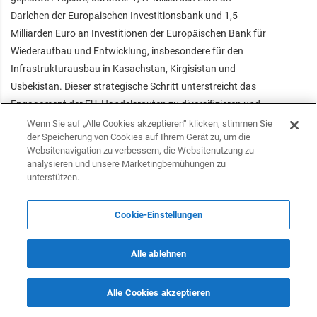
Darlehen der Europäischen Investitionsbank und 1,5
Milliarden Euro an Investitionen der Europäischen Bank für
Wiederaufbau und Entwicklung, insbesondere für den
Infrastrukturausbau in Kasachstan, Kirgisistan und
Usbekistan. Dieser strategische Schritt unterstreicht das
Engagement der EU, Handelsrouten zu diversifizieren und
die Abhängigkeit von traditionellen Korridoren durch
Wenn Sie auf „Alle Cookies akzeptieren“ klicken, stimmen Sie
der Speicherung von Cookies auf Ihrem Gerät zu, um die
Russland zu verringern.
Websitenavigation zu verbessern, die Websitenutzung zu
analysieren und unsere Marketingbemühungen zu
Für Deutschland, Europas größte Volkswirtschaft und einer
unterstützen.
der weltweit führenden Exporteure, ist der Zugang zu den
asiatischen Märkten von entscheidender Bedeutung. Da
Cookie-Einstellungen
traditionelle Routen immer weniger rentabel werden, wird
der Mittlere Korridor schnell zu einer strategischen
Alle ablehnen
Notwendigkeit. Er bietet deutschen Unternehmen einen
sicheren und effizienten Weg nach Zentralasien, China und
anderen wichtigen Märkten im Osten.
Alle Cookies akzeptieren