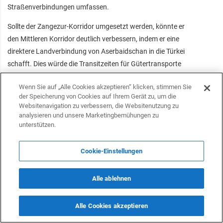
Straßenverbindungen umfassen.
Sollte der Zangezur-Korridor umgesetzt werden, könnte er
den Mittleren Korridor deutlich verbessern, indem er eine
direktere Landverbindung von Aserbaidschan in die Türkei
schafft. Dies würde die Transitzeiten für Gütertransporte
aus Zentralasien und China zu europäischen Märkten
Wenn Sie auf „Alle Cookies akzeptieren“ klicken, stimmen Sie
verkürzen und gleichzeitig die Abhängigkeit von nördlichen
der Speicherung von Cookies auf Ihrem Gerät zu, um die
Routen, die über Russland führen, verringern.
Websitenavigation zu verbessern, die Websitenutzung zu
analysieren und unsere Marketingbemühungen zu
Neben der Stärkung der Verkehrsverbindungen zwischen
unterstützen.
Aserbaidschan und der Türkei und der Förderung einer
stärkeren wirtschaftlichen Integration in die türkische Welt
Cookie-Einstellungen
würde der Korridor den zentralasiatischen Ländern ein
weiteres tragfähiges Tor nach Europa bieten. Er steht
Alle ablehnen
zudem im Einklang mit den breiteren Bemühungen der EU
und der Region, die Lieferketten und Transitmöglichkeiten in
Alle Cookies akzeptieren
Eurasien zu diversifizieren.