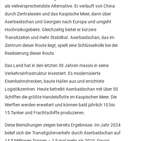
als vielversprechendste Alternative. Er verläuft von China
durch Zentralasien und das Kaspische Meer, dann über
Aserbaidschan und Georgien nach Europa und umgeht
Hochrisikogebiete. Gleichzeitig bietet er kürzere
Transitzeiten und mehr Stabilität. Aserbaidschan, das im
Zentrum dieser Route liegt, spielt eine Schlüsselrolle bei der
Realisierung dieser Route.
Das Land hat in den letzten 30 Jahren massiv in seine
Verkehrsinfrastruktur investiert. Es modernisierte
Eisenbahnstrecken, baute Häfen aus und errichtete
Logistikzentren. Heute betreibt Aserbaidschan mit über 50
Schiffen die größte Handelsflotte im Kaspischen Meer. Die
Werften werden erweitert und können bald jährlich 10 bis
15 Tanker und Frachtschiffe produzieren.
Diese Bemühungen zeigen bereits Ergebnisse. Im Jahr 2024
belief sich der Transitgüterverkehr durch Aserbaidschan auf
14,5 Millionen Tonnen – 2,5-mal mehr als 2019. Davon