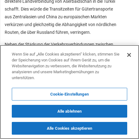
direktere Landverbindung von Aserbaidschan in die Türkei
schafft. Dies würde die Transitzeiten für Gütertransporte
aus Zentralasien und China zu europäischen Märkten
verkürzen und gleichzeitig die Abhängigkeit von nördlichen
Routen, die über Russland führen, verringern.
Neben der Stärkung der Verkehrsverbindungen zwischen
Aserbaidschan und der Türkei und der Förderung einer
Wenn Sie auf „Alle Cookies akzeptieren“ klicken, stimmen Sie
stärkeren wirtschaftlichen Integration in die türkische Welt
der Speicherung von Cookies auf Ihrem Gerät zu, um die
Websitenavigation zu verbessern, die Websitenutzung zu
würde der Korridor den zentralasiatischen Ländern ein
analysieren und unsere Marketingbemühungen zu
weiteres tragfähiges Tor nach Europa bieten. Er steht
unterstützen.
zudem im Einklang mit den breiteren Bemühungen der EU
und der Region, die Lieferketten und Transitmöglichkeiten in
Cookie-Einstellungen
Eurasien zu diversifizieren.
Alle ablehnen
Alle Cookies akzeptieren